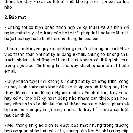
thống kê. Quý khách có thể từ chối không tham gia bất cứ lúc
nào.
2. Bảo mật
- Chúng tôi có biện pháp thích hợp về kỹ thuật và an ninh để
ngăn chặn truy cập trái phép hoặc trái pháp luật hoặc mất mát
hoặc tiêu hủy hoặc thiệt hại cho thông tin của bạn.
- Chúng tôi khuyên quý khách không nên đưa thông tin chi tiết về
việc thanh toán với bất kỳ ai bằng e-mail, chúng tôi không chịu
trách nhiệm về những mất mát quý khách có thể gánh chịu
trong việc trao đổi thông tin của quý khách qua internet hoặc
email.
- Quý khách tuyệt đối không sử dụng bất kỳ chương trình, công
cụ hay hình thức nào khác để can thiệp vào hệ thống hay làm
thay đổi cấu trúc dữ liệu. Nghiêm cấm việc phát tán, truyền bá
hay cổ vũ cho bất kỳ hoạt động nào nhằm can thiệp, phá hoại
hay xâm nhập vào dữ liệu của hệ thống website. Mọi vi phạm sẽ
bị tước bỏ mọi quyền lợi cũng như sẽ bị truy tố trước pháp luật
nếu cần thiết.
- Mọi thông tin giao dịch sẽ được bảo mật nhưng trong trường
hợp cơ quan pháp luật yêu cầu, chúng tôi sẽ buộc phải cung cấp