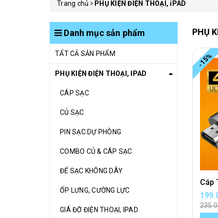
Trang chủ
PHỤ KIỆN ĐIỆN THOẠI, iPAD
PHỤ K
Danh mục sản phẩm
TẤT CẢ SẢN PHẨM
-15%
PHỤ KIỆN ĐIỆN THOẠI, IPAD
CÁP SẠC
CỦ SẠC
PIN SẠC DỰ PHÒNG
COMBO CỦ & CÁP SẠC
ĐẾ SẠC KHÔNG DÂY
ỐP LƯNG, CƯỜNG LỰC
199.
235.
GIÁ ĐỠ ĐIỆN THOẠI, IPAD