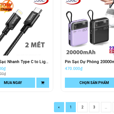
Cáp Sạc Nhanh Type C to Lightning PD 20W Hoco X14 Dài 2 Mét
00₫
470.000₫
000₫
MUA NGAY
CHỌN SẢN PHẨM
«
1
2
3
...