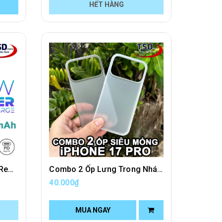
HẾT HÀNG
Pin Dự Phòng 20000mAh Remax FC-02 Sạc Nhanh 45W Chính Hãng
Combo 2 Ốp Lưng Trong Nhám Unibody iPhone 17 PRO Siêu Mỏng
40.000₫
MUA NGAY