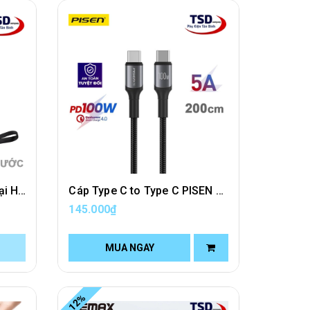
Túi Chống Nước Điện Thoại Hoco HX52 - Bag Waterproof Phone
Cáp Type C to Type C PISEN PRO Sạc Nhanh PD 100W Dài 2 Mét Chính Hãng
145.000₫
MUA NGAY
-12%