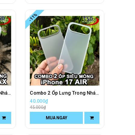
-11%
Combo 2 Ốp Lưng Trong Nhám Unibody iPhone 17 PRO MAX Siêu Mỏng
Combo 2 Ốp Lưng Trong Nhám Unibody iPhone 17 AIR Siêu Mỏng
40.000₫
45.000₫
MUA NGAY