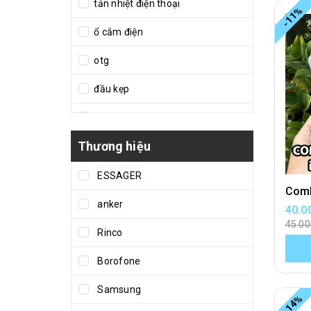
tản nhiệt điện thoại
-11%
ổ cắm điện
otg
đầu kẹp
dù mini
Thương hiệu
kính chống nhìn trộm
bộ sạc điên thoại
ESSAGER
Pin Dự Phòng
anker
40.0
45.0
tẩu sạc
Rinco
túi lưới
Borofone
đế sạc không dây
Samsung
-14%