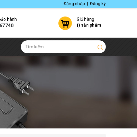
Đăng nhập
|
Đăng ký
 bảo hành
Giỏ hàng
67740
(
) sản phẩm