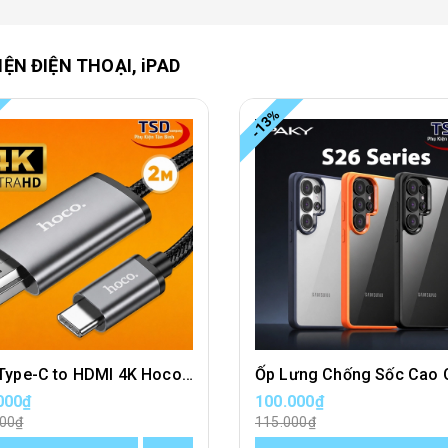
IỆN ĐIỆN THOẠI, iPAD
-13%
Cáp Type-C to HDMI 4K Hoco UA27 Chính Hãng Dài 2 Mét
000₫
100.000₫
000₫
115.000₫