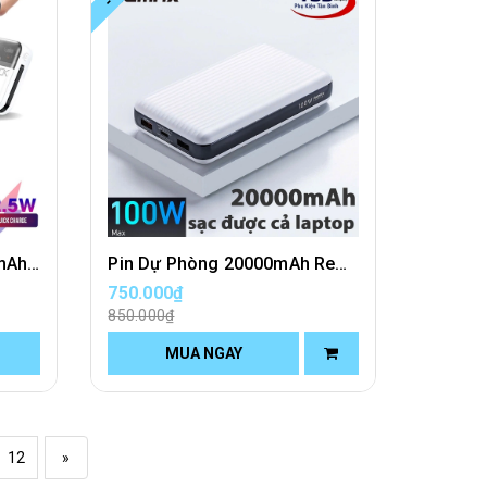
Pin Sạc Dự Phòng 20000mAh Remax RPP-603 Sạc Nhanh 22.5W Đa Năng
Pin Dự Phòng 20000mAh Remax RPP-508 Sạc Nhanh 100W Chính Hãng
750.000₫
850.000₫
MUA NGAY
12
»