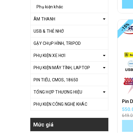
Phụ kiện khác
ÂM THANH
-15%
USB & THẺ NHỚ
GẬY CHỤP HÌNH, TRIPOD
PHỤ KIỆN XE HƠI
PHỤ KIỆN MÁY TÍNH, LAPTOP
PIN TIỂU, CMOS, 18650
TỔNG HỢP THƯƠNG HIỆU
PHỤ KIỆN CÔNG NGHỆ KHÁC
550.
649.
Mức giá