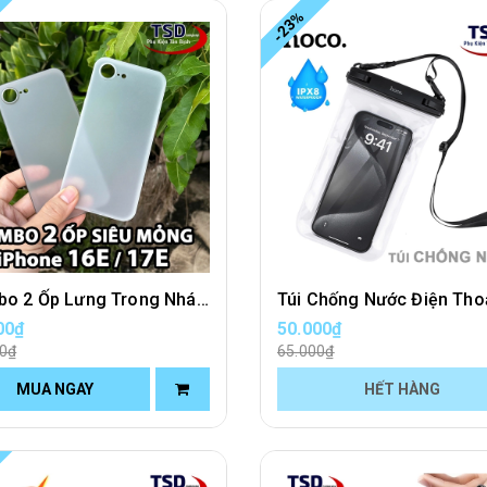
-23%
Combo 2 Ốp Lưng Trong Nhám Unibody iPhone 16E / 17E Siêu Mỏng
00₫
50.000₫
00₫
65.000₫
MUA NGAY
HẾT HÀNG