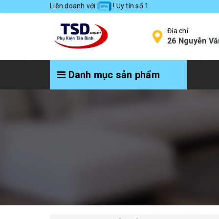
Liên doanh với
! Uy tín số 1
Địa chỉ
26 Nguyễn Vă
Danh mục sản phẩm