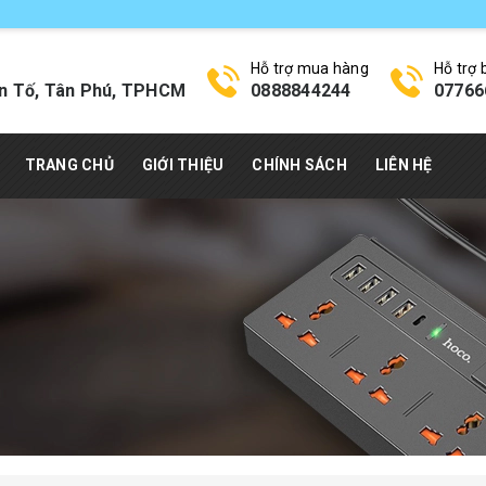
Hỗ trợ mua hàng
Hỗ trợ
n Tố, Tân Phú, TPHCM
0888844244
07766
TRANG CHỦ
GIỚI THIỆU
CHÍNH SÁCH
LIÊN HỆ