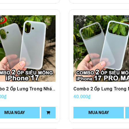
Combo 2 Ốp Lưng Trong Nhám Unibody iPhone 17 Siêu Mỏng
00₫
40.000₫
MUA NGAY
MUA NGAY