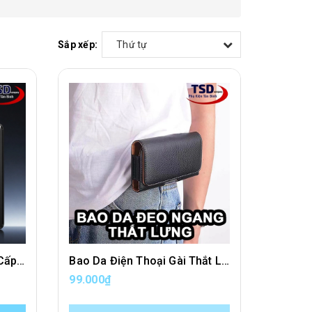
Sắp xếp:
Thứ tự
Ốp Lưng Chống Sốc Cao Cấp iPaky Cho Samsung S26 / S26 PLUS / S26 ULTRA Chính Hãng
Bao Da Điện Thoại Gài Thắt Lưng Cao Cấp Đeo NGANG Bên Hông
99.000₫