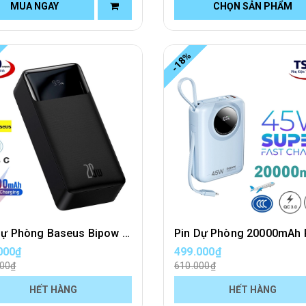
MUA NGAY
CHỌN SẢN PHẨM
-18%
Pin Dự Phòng Baseus Bipow 30000mAh Chính Hãng ( 20W, Type C 2 Chiều )
000₫
499.000₫
000₫
610.000₫
HẾT HÀNG
HẾT HÀNG