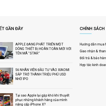
IẾT GẦN ĐÂY
CHÍNH SÁCH
APPLE ĐANG PHÁT TRIỂN MỘT
Hướng dẫn mua 
DÒNG THIẾT BỊ HOÀN TOÀN MỚI VỚI
Giao nhận & than
TÊN MÃ "STAR"
Đổi trả & bảo hà
Hợp tác kinh doa
56 NHÂN VIÊN ĐẦU TƯ VÀO XIAOMI
SẮP TRỞ THÀNH TRIỆU PHÚ USD
NHỜ IPO
Tại sao Apple lại gặp khó khi thuyết
phục những khách hàng của mình
nâng cấp iPhone X?