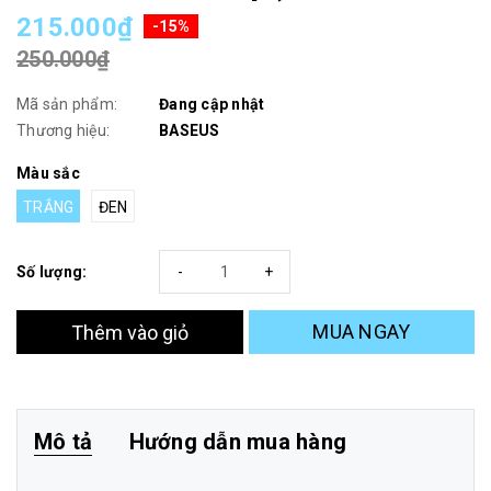
215.000₫
-15%
250.000₫
Mã sản phẩm:
Đang cập nhật
Thương hiệu:
BASEUS
Màu sắc
TRẮNG
ĐEN
Số lượng:
-
+
MUA NGAY
Thêm vào giỏ
Mô tả
Hướng dẫn mua hàng