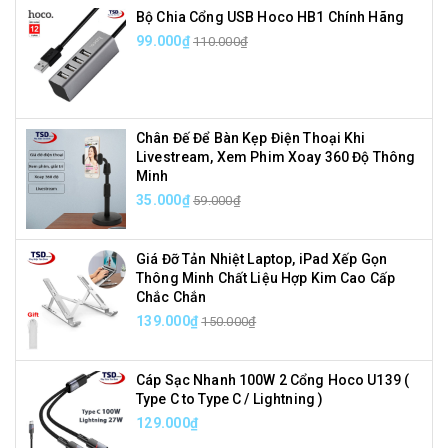
Bộ Chia Cổng USB Hoco HB1 Chính Hãng
99.000₫
110.000₫
Chân Đế Để Bàn Kẹp Điện Thoại Khi
Livestream, Xem Phim Xoay 360 Độ Thông
Minh
35.000₫
59.000₫
Giá Đỡ Tản Nhiệt Laptop, iPad Xếp Gọn
Thông Minh Chất Liệu Hợp Kim Cao Cấp
Chắc Chắn
139.000₫
150.000₫
Cáp Sạc Nhanh 100W 2 Cổng Hoco U139 (
Type C to Type C / Lightning )
129.000₫