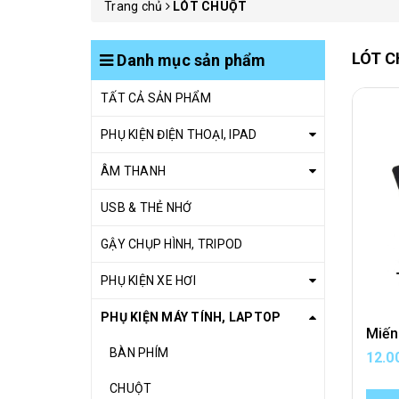
Trang chủ
LÓT CHUỘT
LÓT 
Danh mục sản phẩm
TẤT CẢ SẢN PHẨM
PHỤ KIỆN ĐIỆN THOẠI, IPAD
ÂM THANH
USB & THẺ NHỚ
GẬY CHỤP HÌNH, TRIPOD
PHỤ KIỆN XE HƠI
PHỤ KIỆN MÁY TÍNH, LAPTOP
BÀN PHÍM
12.0
CHUỘT