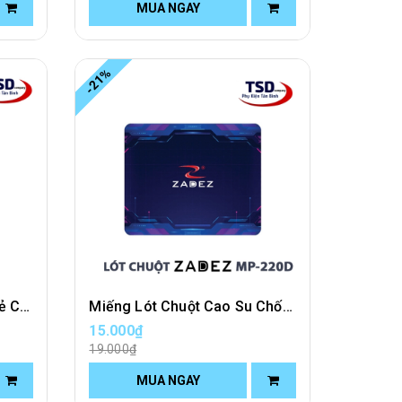
MUA NGAY
-21%
Miếng Lót Chuột G1 Giá Rẻ Cho Game Thủ
Miếng Lót Chuột Cao Su Chống Trượt Zadez MP-220D
15.000₫
19.000₫
MUA NGAY