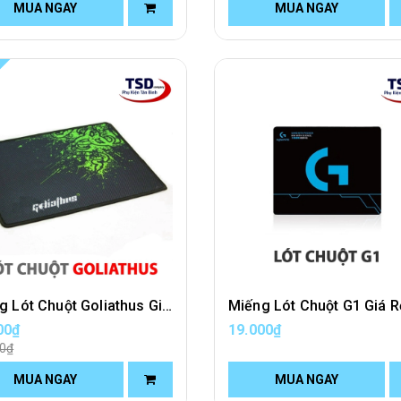
MUA NGAY
MUA NGAY
Miếng Lót Chuột Goliathus Giá Rẻ Cho Game Thủ
00₫
19.000₫
00₫
MUA NGAY
MUA NGAY