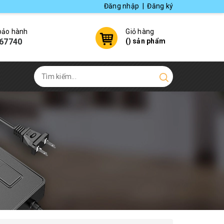
Đăng nhập
|
Đăng ký
 bảo hành
Giỏ hàng
67740
(
) sản phẩm