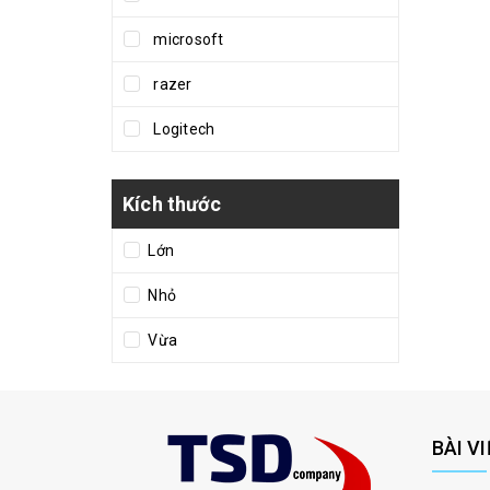
microsoft
razer
Logitech
Kích thước
Lớn
Nhỏ
Vừa
BÀI V