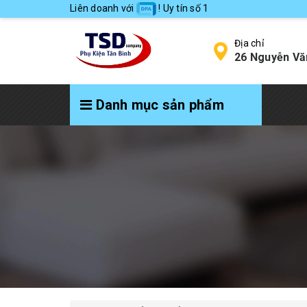
Liên doanh với
! Uy tín số 1
Địa chỉ
26 Nguyễn Vă
Danh mục sản phẩm