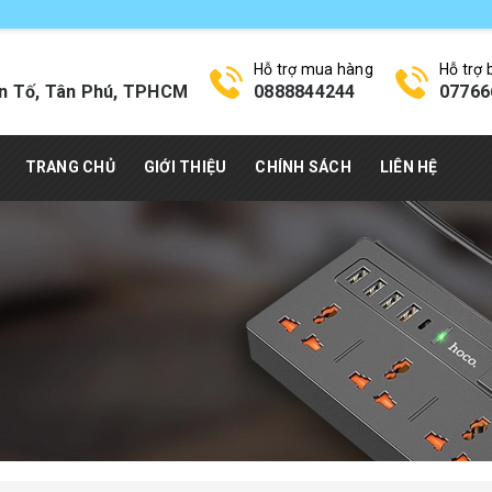
Hỗ trợ mua hàng
Hỗ trợ
n Tố, Tân Phú, TPHCM
0888844244
07766
TRANG CHỦ
GIỚI THIỆU
CHÍNH SÁCH
LIÊN HỆ