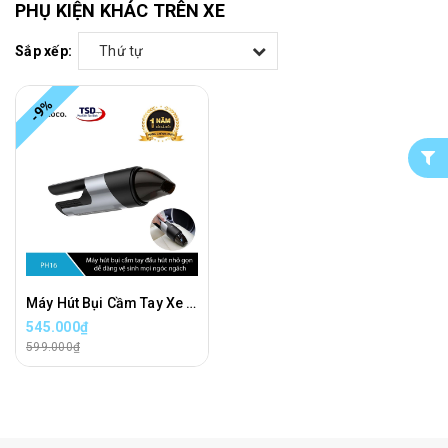
PHỤ KIỆN KHÁC TRÊN XE
Sắp xếp:
Thứ tự
-9%
Máy Hút Bụi Cầm Tay Xe Hơi Hoco PH16 Chính Hãng
545.000₫
599.000₫