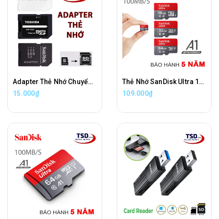
Adapter Thẻ Nhớ Chuyển Đổi Thẻ Nhớ Micro SD Sang Thẻ Nhớ SD Chính Hãng
Thẻ Nhớ SanDisk Ultra 100MB/s MicroSDXC UHS-I A1 Chính Hãng
15.000₫
109.000₫