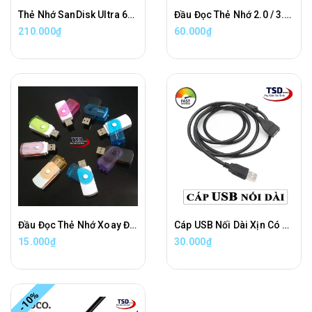
Thẻ Nhớ SanDisk Ultra 64GB 100MB/s MicroSDXC UHS-I A1 Chính Hãng
Đầu Đọc Thẻ Nhớ 2.0 / 3.0 Hoco HB20 Chính Hãng, Khe Cắm Thẻ SD & Micro SD
210.000₫
60.000₫
Đầu Đọc Thẻ Nhớ Xoay Đa Năng
Cáp USB Nối Dài Xịn Có Chống Nhiễu - Cable USB
15.000₫
30.000₫
-10%