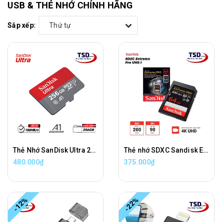
USB & THẺ NHỚ CHÍNH HÃNG
Sắp xếp:
Thứ tự
Thẻ Nhớ SanDisk Ultra 256GB 150MB/s MicroSDXC Chính Hãng
Thẻ nhớ SDXC Sandisk Extreme Pro 64GB V30 U3 C10 UHS-I Chính Hãng
480.000₫
375.000₫
-12%
-22%