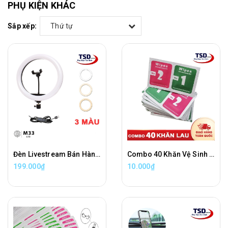
PHỤ KIỆN KHÁC
Sắp xếp:
Thứ tự
Đèn Livestream Bán Hàng, Chụp Ảnh, Makeup Trang Điểm 3 Chế Độ Sáng Cao Cấp
Combo 40 Khăn Vệ Sinh Điện Thoại, Máy Tính, Máy Ảnh, Mắt Kính Tiện Lợi
199.000₫
10.000₫