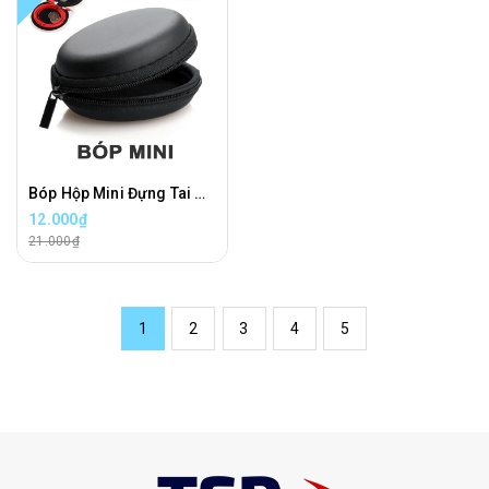
Bóp Hộp Mini Đựng Tai Nghe, Cáp Sạc, Phụ Kiện Tiện Lợi
12.000₫
21.000₫
1
2
3
4
5