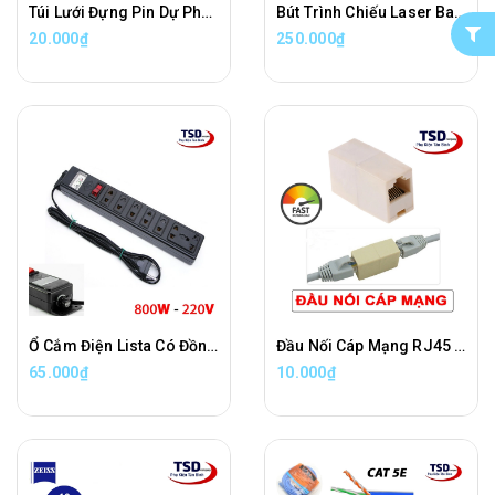
Túi Lưới Đựng Pin Dự Phòng, Tai Nghe, Cáp Sạc Thoáng Khí
Bút Trình Chiếu Laser Baseus Orange Dot Wireless Presenter Chính Hãng
20.000₫
250.000₫
Ổ Cắm Điện Lista Có Đồng Hồ Báo ( HÀNG VIỆT NAM )
Đầu Nối Cáp Mạng RJ45 Tốc Độ Cao
65.000₫
10.000₫