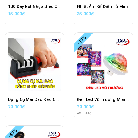
100 Dây Rút Nhựa Siêu Chắc Giá Rẻ
Nhiệt Ẩm Kế Điện Tử Mini
15.000₫
35.000₫
-13%
Dụng Cụ Mài Dao Kéo Cầm Tay Tiện Lợi
Đèn Led Vũ Trường Mini Cảm Ứng Theo Nhạc
79.000₫
39.000₫
45.000₫
-43%