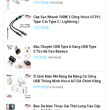
139.000₫
150.000₫
Cáp Sạc Nhanh 100W 2 Cổng Hoco U139 (
Type C to Type C / Lightning )
129.000₫
Đầu Chuyển USB Type A Sang USB Type
C Tốc Độ Cao Baseus
74.000₫
100.000₫
Ổ Cắm Điện Mở Rộng Đa Năng Có Cổng
USB Thông Minh Hoco AC12A Chính Hãng
299.000₫
315.000₫
Bao Da Điện Thoại Gài Thắt Lưng Cao Cấp