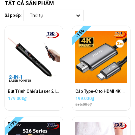
TẤT CẢ SẢN PHẨM
Sắp xếp:
Thứ tự
-15%
Bút Trình Chiếu Laser 2 in 1 Hoco GM203 Wireless Presenter Chính Hãng
Cáp Type-C to HDMI 4K Hoco UA27 Chính Hãng Dài 2 Mét
179.000₫
199.000₫
235.000₫
-13%