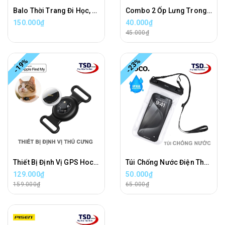
Balo Thời Trang Đi Học, Đi Làm, Có Ngăn Đựng Laptop Chính Hãng Hoco
Combo 2 Ốp Lưng Trong Nhám Unibody iPhone 16E / 17E Siêu Mỏng
150.000₫
40.000₫
45.000₫
-19%
-23%
Thiết Bị Định Vị GPS Hoco E91C Giúp Theo Dõi Vị Trí Thú Cưng, Đồ Đạc, Xe Cộ Chính Xác
Túi Chống Nước Điện Thoại Hoco HX52 - Bag Waterproof Phone
129.000₫
50.000₫
159.000₫
65.000₫