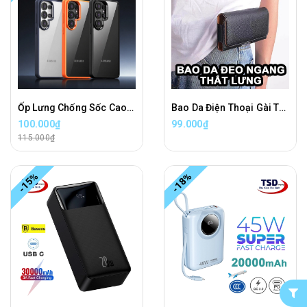
Ốp Lưng Chống Sốc Cao Cấp iPaky Cho Samsung S26 / S26 PLUS / S26 ULTRA Chính Hãng
Bao Da Điện Thoại Gài Thắt Lưng Cao Cấp Đeo NGANG Bên Hông
100.000₫
99.000₫
115.000₫
-15%
-18%