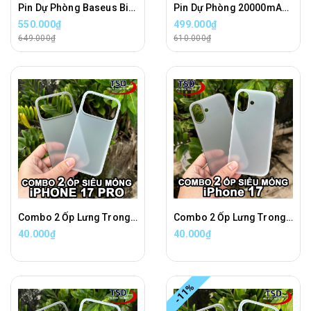
Pin Dự Phòng Baseus Bipow 30000mAh Chính Hãng ( 20W, Type C 2 Chiều )
Pin Dự Phòng 20000mAh Remax FC-02 Sạc Nhanh 45W Chính Hãng
550.000₫
499.000₫
649.000₫
610.000₫
Combo 2 Ốp Lưng Trong Nhám Unibody iPhone 17 PRO Siêu Mỏng
Combo 2 Ốp Lưng Trong Nhám Unibody iPhone 17 Siêu Mỏng
40.000₫
40.000₫
-11%