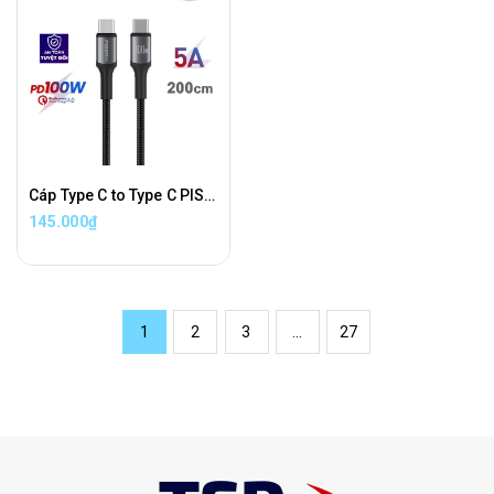
Cáp Type C to Type C PISEN PRO Sạc Nhanh PD 100W Dài 2 Mét Chính Hãng
145.000₫
1
2
3
...
27