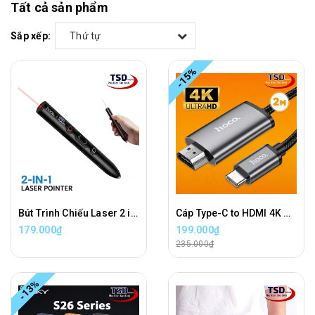
Tất cả sản phẩm
Sắp xếp:
Thứ tự
-15%
Bút Trình Chiếu Laser 2 in 1 Hoco GM203 Wireless Presenter Chính Hãng
Cáp Type-C to HDMI 4K Hoco UA27 Chính Hãng Dài 2 Mét
179.000₫
199.000₫
235.000₫
-13%