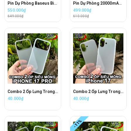
Pin Dự Phòng Baseus Bipow 30000mAh Chính Hãng ( 20W, Type C 2 Chiều )
Pin Dự Phòng 20000mAh Remax FC-02 Sạc Nhanh 45W Chính Hãng
550.000₫
499.000₫
649.000₫
610.000₫
Combo 2 Ốp Lưng Trong Nhám Unibody iPhone 17 PRO Siêu Mỏng
Combo 2 Ốp Lưng Trong Nhám Unibody iPhone 17 Siêu Mỏng
40.000₫
40.000₫
-11%