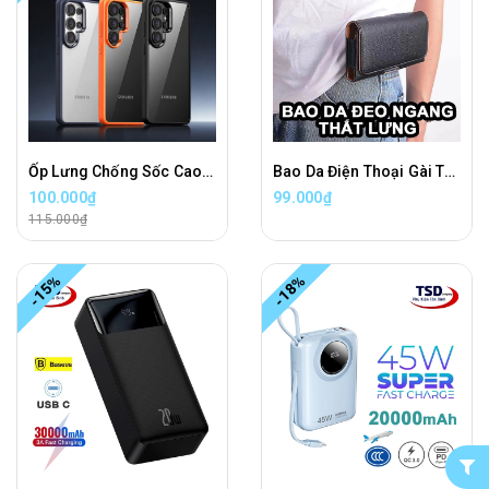
Ốp Lưng Chống Sốc Cao Cấp iPaky Cho Samsung S26 / S26 PLUS / S26 ULTRA Chính Hãng
Bao Da Điện Thoại Gài Thắt Lưng Cao Cấp Đeo NGANG Bên Hông
100.000₫
99.000₫
115.000₫
-15%
-18%