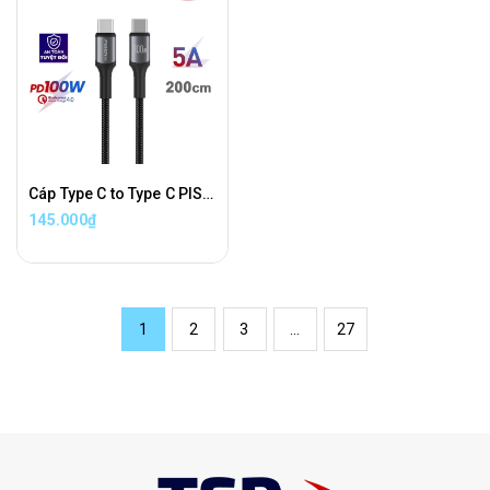
Cáp Type C to Type C PISEN PRO Sạc Nhanh PD 100W Dài 2 Mét Chính Hãng
145.000₫
1
2
3
...
27