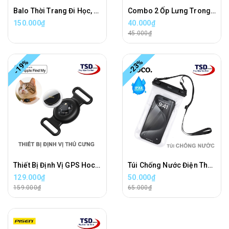
Balo Thời Trang Đi Học, Đi Làm, Có Ngăn Đựng Laptop Chính Hãng Hoco
Combo 2 Ốp Lưng Trong Nhám Unibody iPhone 16E / 17E Siêu Mỏng
150.000₫
40.000₫
45.000₫
-19%
-23%
Thiết Bị Định Vị GPS Hoco E91C Giúp Theo Dõi Vị Trí Thú Cưng, Đồ Đạc, Xe Cộ Chính Xác
Túi Chống Nước Điện Thoại Hoco HX52 - Bag Waterproof Phone
129.000₫
50.000₫
159.000₫
65.000₫