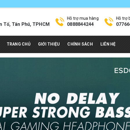
Hỗ trợ mua hàng
Hỗ trợ
n Tố, Tân Phú, TPHCM
0888844244
07766
TRANG CHỦ
GIỚI THIỆU
CHÍNH SÁCH
LIÊN HỆ