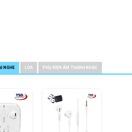
AI NGHE
LOA
PHỤ KIỆN ÂM THANH KHÁC