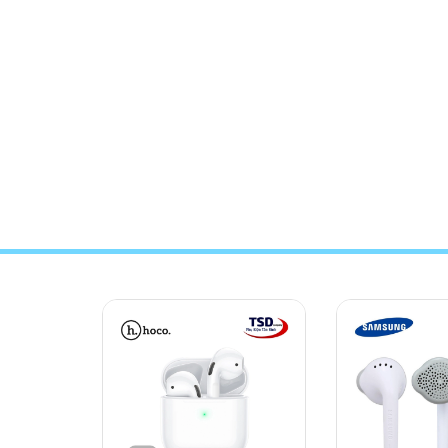
TỔNG HỢP ÂM THANH