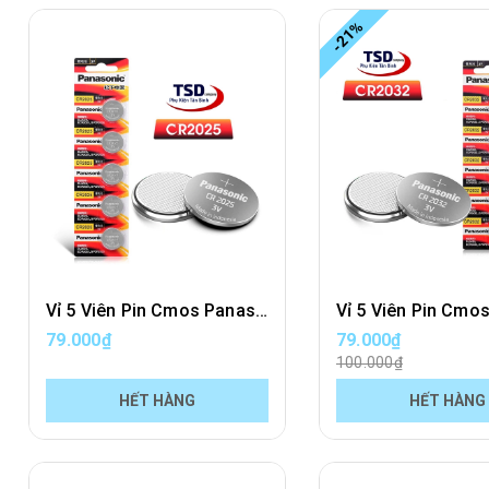
-21%
Vỉ 5 Viên Pin Cmos Panasonic CR2025 Lithium 3V Chính Hãng
79.000₫
79.000₫
100.000₫
HẾT HÀNG
HẾT HÀNG