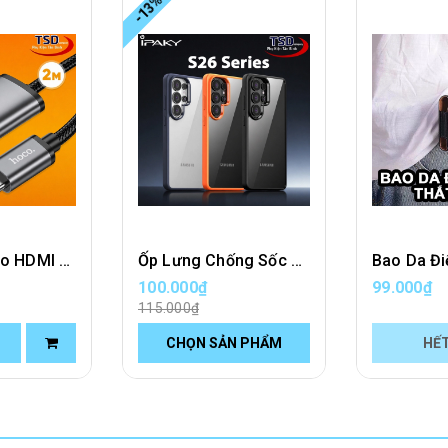
-13%
Cáp Type-C to HDMI 4K Hoco UA27 Chính Hãng Dài 2 Mét
Ốp Lưng Chống Sốc Cao Cấp iPaky Cho Samsung S26 / S26 PLUS / S26 ULTRA Chính Hãng
100.000₫
99.000₫
115.000₫
CHỌN SẢN PHẨM
HẾ