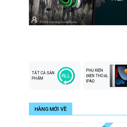
PHỤ KIỆN
TẤT CẢ SẢN
ĐIỆN THOẠI,
PHẨM
IPAD
HÀNG MỚI VỀ