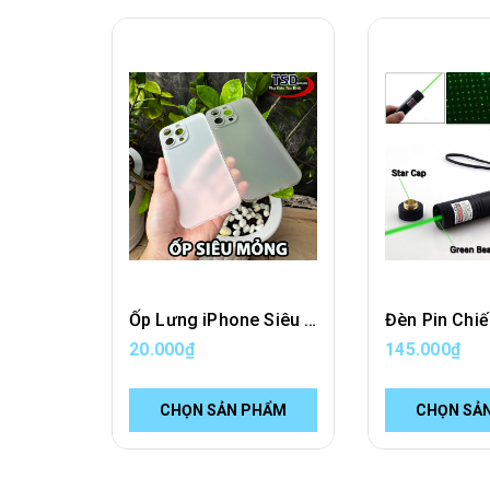
Ốp Lưng iPhone Siêu Mỏng Trong Nhám UniBody
20.000₫
145.000₫
CHỌN SẢN PHẨM
CHỌN SẢ