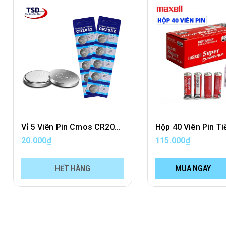
Vỉ 5 Viên Pin Cmos CR2032 Giá Rẻ Nguyên Seal Hãng
20.000₫
115.000₫
HẾT HÀNG
MUA NGAY