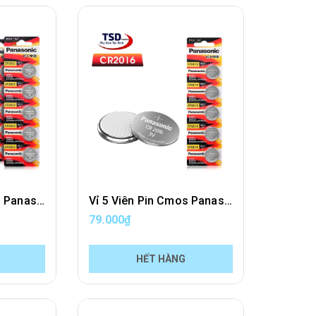
Vỉ 5 Viên Pin Cmos Panasonic CR2032 Lithium 3V Chính Hãng
Vỉ 5 Viên Pin Cmos Panasonic CR2016 Lithium 3V Chính Hãng
79.000₫
HẾT HÀNG