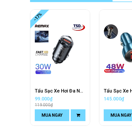
-17%
Tẩu Sạc Xe Hơi Đa Năng Remax RCC359 Chính Hãng ( Sạc Nhanh PD 30W, QC3.0 )
99.000₫
145.000₫
119.000₫
MUA NGAY
MUA NGAY