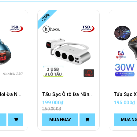
-20%
Tẩu Sạc Xe Hơi Đa Năng Sạc Nhanh Hoco Z50 Chính Hãng
Tẩu Sạc Ô tô Đa Năng Chia Tẩu Hoco Z13 Chính Hãng
199.000₫
195.000₫
250.000₫
MUA NGAY
MUA N