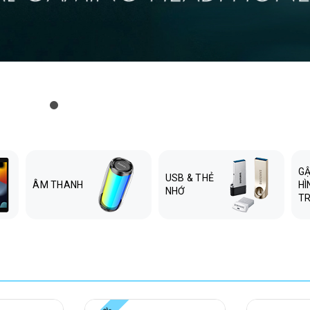
GẬ
USB & THẺ
ÂM THANH
HÌ
NHỚ
TR