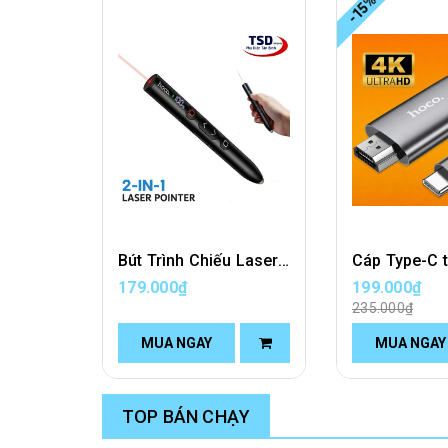
-15%
Bút Trình Chiếu Laser 2 in 1 Hoco GM203 Wireless Presenter Chính Hãng
179.000₫
199.000₫
235.000₫
MUA NGAY
MUA NGAY
TOP BÁN CHẠY