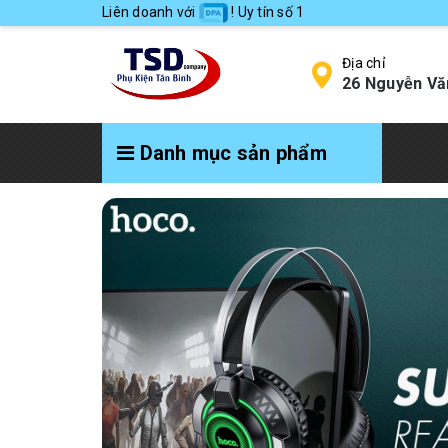
Liên doanh với
! Uy tín số 1
Địa chỉ
26 Nguyễn Vă
Danh mục sản phẩm