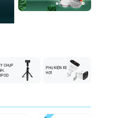
Y CHỤP
PHỤ KIỆN
PHỤ KIỆN XE
NH,
MÁY TÍNH,
HƠI
IPOD
LAPTOP