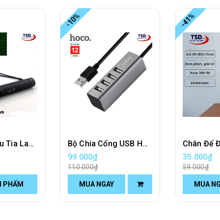
-10%
-41%
Đèn Pin Chiếu Tia Laser 303 Cao Cấp
Bộ Chia Cổng USB Hoco HB1 Chính Hãng
99.000₫
35.000₫
110.000₫
59.000₫
N PHẨM
MUA NGAY
MUA N