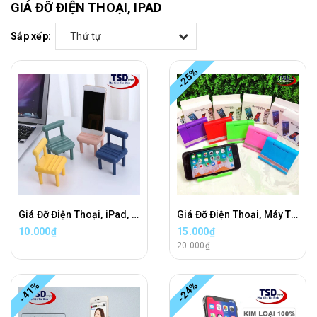
GIÁ ĐỠ ĐIỆN THOẠI, IPAD
Sắp xếp:
Thứ tự
-25%
Giá Đỡ Điện Thoại, iPad, Máy Tính Bảng Đa Năng Hình Chiếc Ghế Xinh Xắn
Giá Đỡ Điện Thoại, Máy Tính Bảng Universal
10.000₫
15.000₫
20.000₫
-41%
-24%