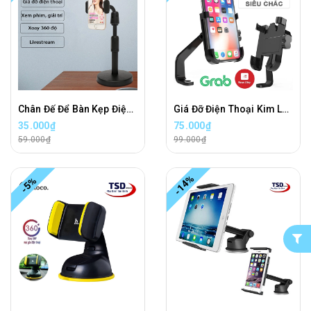
Chân Đế Để Bàn Kẹp Điện Thoại Khi Livestream, Xem Phim Xoay 360 Độ Thông Minh
Giá Đỡ Điện Thoại Kim Loại Trên Xe Máy Siêu Chắc
35.000₫
75.000₫
59.000₫
99.000₫
-14%
-5%