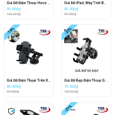
Giá Đỡ Điện Thoại Hoco CA5 Chính Hãng Gắn Trên Xe Hơi, Ô Tô
Giá Đỡ iPad, Máy Tính Bảng Trên Xe Hơi Hít Chân Không Cao Cấp - iPad Holder For Car
95.000₫
85.000₫
100.000₫
99.000₫
-14%
-25%
Giá Đỡ Điện Thọai Trên Xe Hơi Cao Cấp - Mobile Holder For Car
Giá Đỡ Kẹp Điện Thoại Gắn Vào Xe Đạp & Moto
85.000₫
75.000₫
99.000₫
100.000₫
-21%