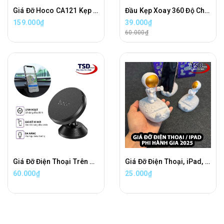
Giá Đỡ Hoco CA121 Kẹp iPad & Điện Thoại Trên Ghế Sau Xe Hơi Chính Hãng
Đầu Kẹp Xoay 360 Độ Cho Tripod Cao Cấp Loại 1 Xịn
159.000₫
39.000₫
60.000₫
Giá Đỡ Điện Thoại Trên Xe Hơi Hoco CA79 Chính Hãng Hít Siêu Chắc
Giá Đỡ Điện Thoại, iPad, Máy Tính Bảng Đa Năng Hình Phi Hành Gia Xịn
60.000₫
25.000₫