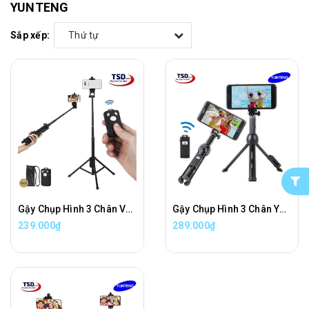
YUNTENG
Sắp xếp:
Thứ tự
Gậy Chụp Hình 3 Chân VCT-1688 Chính Hãng
Gậy Chụp Hình 3 Chân Yunteng VCT-992 Chính Hãng ( Kết nối bằng bluetooth )
239.000₫
289.000₫