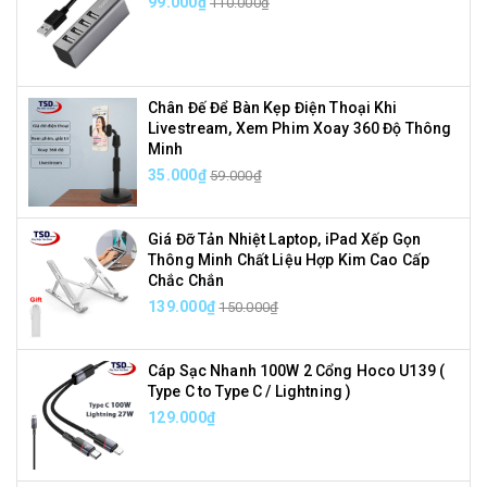
99.000₫
110.000₫
Chân Đế Để Bàn Kẹp Điện Thoại Khi
Livestream, Xem Phim Xoay 360 Độ Thông
Minh
35.000₫
59.000₫
Giá Đỡ Tản Nhiệt Laptop, iPad Xếp Gọn
Thông Minh Chất Liệu Hợp Kim Cao Cấp
Chắc Chắn
139.000₫
150.000₫
Cáp Sạc Nhanh 100W 2 Cổng Hoco U139 (
Type C to Type C / Lightning )
129.000₫