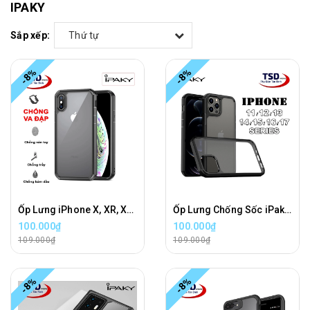
IPAKY
Sắp xếp:
Thứ tự
-8%
-8%
Ốp Lưng iPhone X, XR, XS, XS MAX Chống Sốc iPaky Chính Hãng Cao Cấp
Ốp Lưng Chống Sốc iPaky Cho iPhone 11, 12, 13, 14, 15, 16, 17 Series Chính Hãng
100.000₫
100.000₫
109.000₫
109.000₫
-8%
-8%