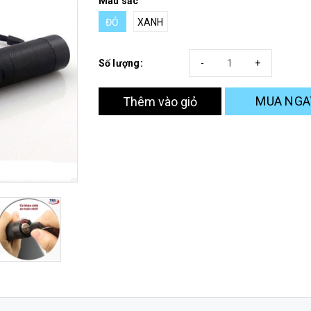
Màu sắc
ĐỎ
XANH
Số lượng:
-
+
MUA NGA
Thêm vào giỏ