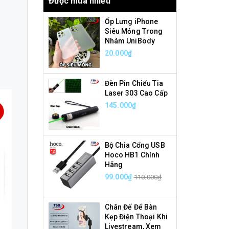
Được mua nhiều
Ốp Lưng iPhone
Siêu Mỏng Trong
Nhám UniBody
20.000₫
Đèn Pin Chiếu Tia
Laser 303 Cao Cấp
145.000₫
Bộ Chia Cổng USB
Hoco HB1 Chính
Hãng
99.000₫
110.000₫
Chân Đế Để Bàn
Kẹp Điện Thoại Khi
Livestream, Xem