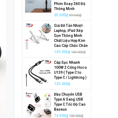
Phim Xoay 360 Độ
Thông Minh
35.000₫
59.000₫
Giá Đỡ Tản Nhiệt
Laptop, iPad Xếp
Gọn Thông Minh
Chất Liệu Hợp Kim
Cao Cấp Chắc Chắn
139.000₫
150.000₫
Cáp Sạc Nhanh
100W 2 Cổng Hoco
U139 ( Type C to
Type C / Lightning )
129.000₫
Đầu Chuyển USB
Type A Sang USB
Type C Tốc Độ Cao
Baseus
74.000₫
100.000₫