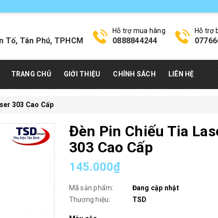
Hỗ trợ mua hàng
Hỗ trợ
n Tố, Tân Phú, TPHCM
0888844244
07766
TRANG CHỦ
GIỚI THIỆU
CHÍNH SÁCH
LIÊN HỆ
aser 303 Cao Cấp
Đèn Pin Chiếu Tia Las
303 Cao Cấp
145.000₫
Mã sản phẩm:
Đang cập nhật
Thương hiệu:
TSD