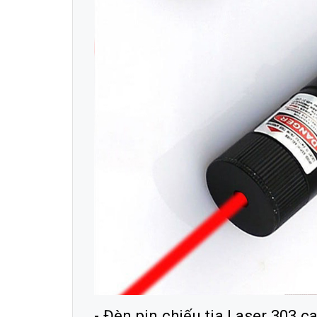
- Đèn pin chiếu tia Laser 303 c