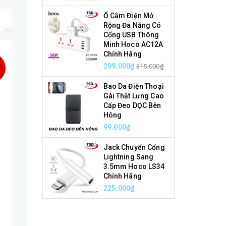
Ổ Cắm Điện Mở
Rộng Đa Năng Có
Cổng USB Thông
Minh Hoco AC12A
Chính Hãng
299.000₫
315.000₫
Bao Da Điện Thoại
Gài Thắt Lưng Cao
Cấp Đeo DỌC Bên
Hông
99.000₫
Jack Chuyển Cổng
Lightning Sang
3.5mm Hoco LS34
Chính Hãng
225.000₫