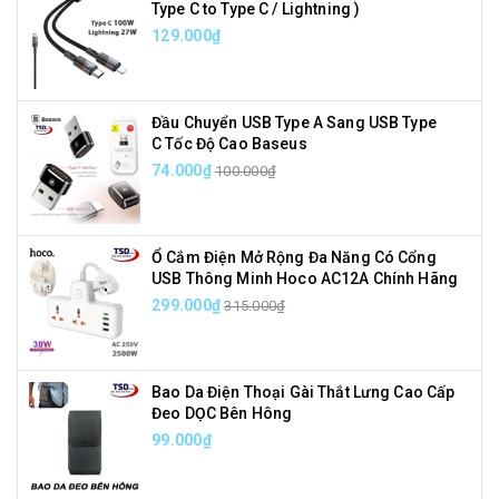
Type C to Type C / Lightning )
129.000₫
Đầu Chuyển USB Type A Sang USB Type
C Tốc Độ Cao Baseus
74.000₫
100.000₫
Ổ Cắm Điện Mở Rộng Đa Năng Có Cổng
USB Thông Minh Hoco AC12A Chính Hãng
299.000₫
315.000₫
Bao Da Điện Thoại Gài Thắt Lưng Cao Cấp
Đeo DỌC Bên Hông
99.000₫