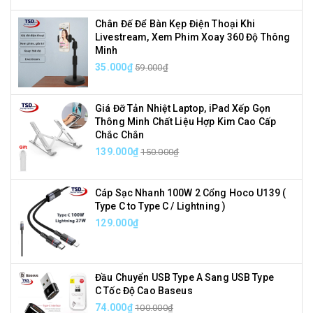
Chân Đế Để Bàn Kẹp Điện Thoại Khi
Livestream, Xem Phim Xoay 360 Độ Thông
Minh
35.000₫
59.000₫
Giá Đỡ Tản Nhiệt Laptop, iPad Xếp Gọn
Thông Minh Chất Liệu Hợp Kim Cao Cấp
Chắc Chắn
139.000₫
150.000₫
Cáp Sạc Nhanh 100W 2 Cổng Hoco U139 (
Type C to Type C / Lightning )
129.000₫
Đầu Chuyển USB Type A Sang USB Type
C Tốc Độ Cao Baseus
74.000₫
100.000₫