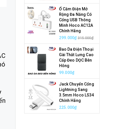
Ổ Cắm Điện Mở
Rộng Đa Năng Có
Cổng USB Thông
Minh Hoco AC12A
Chính Hãng
299.000₫
315.000₫
Bao Da Điện Thoại
AC
Gài Thắt Lưng Cao
Cấp Đeo DỌC Bên
nó
Hông
99.000₫
Jack Chuyển Cổng
Lightning Sang
y
3.5mm Hoco LS34
ến
Chính Hãng
225.000₫