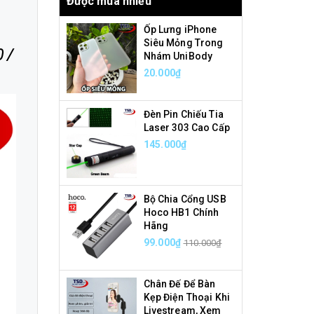
Được mua nhiều
Ốp Lưng iPhone
Siêu Mỏng Trong
 /
Nhám UniBody
20.000₫
Đèn Pin Chiếu Tia
Laser 303 Cao Cấp
145.000₫
Bộ Chia Cổng USB
Hoco HB1 Chính
Hãng
99.000₫
110.000₫
Chân Đế Để Bàn
Kẹp Điện Thoại Khi
Livestream, Xem