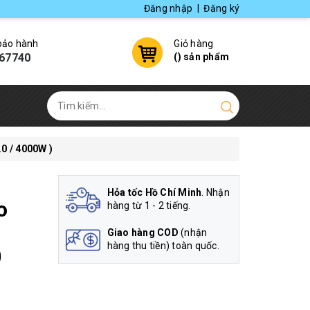
Đăng nhập
|
Đăng ký
 bảo hành
Giỏ hàng
67740
(
) sản phẩm
0 / 4000W )
Hỏa tốc Hồ Chí Minh
. Nhận
o
hàng từ 1 - 2 tiếng.
Giao hàng COD
(nhận
hàng thu tiền) toàn quốc.
)