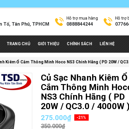
Hỗ trợ mua hàng
Hỗ trợ
n Tố, Tân Phú, TPHCM
0888844244
07766
TRANG CHỦ
GIỚI THIỆU
CHÍNH SÁCH
LIÊN HỆ
nh Kiêm Ổ Cắm Thông Minh Hoco NS3 Chính Hãng ( PD 20W / QC3.
Củ Sạc Nhanh Kiêm Ổ
Cắm Thông Minh Hoc
NS3 Chính Hãng ( PD
20W / QC3.0 / 4000W 
275.000₫
-21%
350.000₫