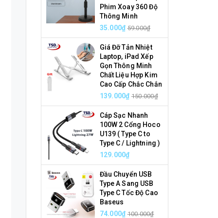
Phim Xoay 360 Độ
Thông Minh
35.000₫
59.000₫
Giá Đỡ Tản Nhiệt
Laptop, iPad Xếp
Gọn Thông Minh
Chất Liệu Hợp Kim
Cao Cấp Chắc Chắn
139.000₫
150.000₫
Cáp Sạc Nhanh
100W 2 Cổng Hoco
U139 ( Type C to
Type C / Lightning )
129.000₫
Đầu Chuyển USB
Type A Sang USB
Type C Tốc Độ Cao
Baseus
74.000₫
100.000₫