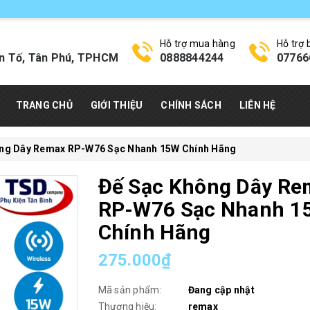
Hỗ trợ mua hàng
Hỗ trợ
n Tố, Tân Phú, TPHCM
0888844244
07766
TRANG CHỦ
GIỚI THIỆU
CHÍNH SÁCH
LIÊN HỆ
ng Dây Remax RP-W76 Sạc Nhanh 15W Chính Hãng
Đế Sạc Không Dây Re
RP-W76 Sạc Nhanh 1
Chính Hãng
275.000₫
Mã sản phẩm:
Đang cập nhật
Thương hiệu:
remax