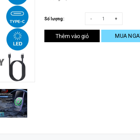
Số lượng:
-
+
MUA NGA
Thêm vào giỏ