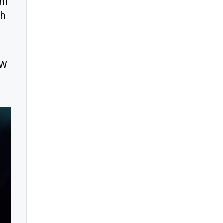
êm
nh
5W
ế