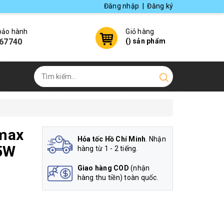
Đăng nhập
|
Đăng ký
 bảo hành
Giỏ hàng
67740
(
) sản phẩm
max
Hỏa tốc Hồ Chí Minh
. Nhận
5W
hàng từ 1 - 2 tiếng.
Giao hàng COD
(nhận
hàng thu tiền) toàn quốc.