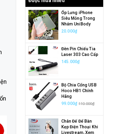
Được mua nhiều
Ốp Lưng iPhone
Siêu Mỏng Trong
Nhám UniBody
20.000₫
Đèn Pin Chiếu Tia
m
Laser 303 Cao Cấp
145.000₫
c
iện
Bộ Chia Cổng USB
Hoco HB1 Chính
Hãng
 ổn
99.000₫
110.000₫
Chân Đế Để Bàn
Kẹp Điện Thoại Khi
Livestream, Xem