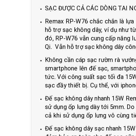
SẠC ĐƯỢC CẢ CÁC DÒNG TAI N
Remax RP-W76 chắc chắn là lựa c
hỗ trợ sạc không dây, ví dụ như 
đó, RP-W76 vẫn cung cấp năng lượ
Qi. Vẫn hỗ trợ sạc không dây côn
Không cần cáp sạc rườm rà vướng
smartphone lên đế sạc, smartpho
tức. Với công suất sạc tối đa 15
sạc đầy thiết bị. Cụ thể, với ipho
Đế sạc không dây nhanh 15W Rem
sử dụng ốp lưng dày tới 5mm. Do 
cả khi sử dụng ốp lưng vô cùng tiệ
Đế sạc không dây sạc nhanh 15W