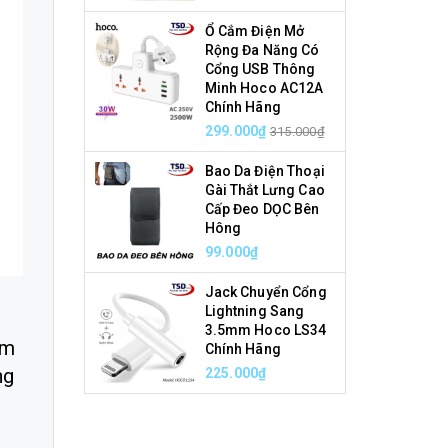
Ổ Cắm Điện Mở
Rộng Đa Năng Có
Cổng USB Thông
Minh Hoco AC12A
Chính Hãng
299.000₫
315.000₫
Bao Da Điện Thoại
Gài Thắt Lưng Cao
Cấp Đeo DỌC Bên
Hông
99.000₫
Jack Chuyển Cổng
Lightning Sang
3.5mm Hoco LS34
ểm
Chính Hãng
ng
225.000₫