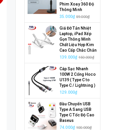
Phim Xoay 360 Độ
Thông Minh
35.000₫
59.000₫
Giá Đỡ Tản Nhiệt
Laptop, iPad Xếp
Gọn Thông Minh
Chất Liệu Hợp Kim
Cao Cấp Chắc Chắn
139.000₫
150.000₫
Cáp Sạc Nhanh
100W 2 Cổng Hoco
U139 ( Type C to
Type C / Lightning )
129.000₫
Đầu Chuyển USB
Type A Sang USB
Type C Tốc Độ Cao
Baseus
74.000₫
100.000₫