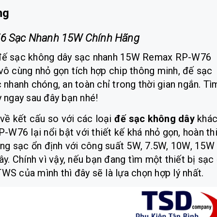
ng
6 Sạc Nhanh 15W Chính Hãng
i đế sạc không dây sạc nhanh 15W Remax RP-W76
vô cùng nhỏ gọn tích hợp chip thông minh, đế sạc
hanh chóng, an toàn chỉ trong thời gian ngắn. Tì
y ngay sau đây bạn nhé!
 về kết cấu so với các loại
đế sạc không dây
khá
 RP-W76
lại nổi bật với thiết kế khá nhỏ gọn, hoàn th
dòng sạc ổn định với công suất 5W, 7.5W, 10W, 15W
ây. Chính vì vậy, nếu bạn đang tìm một thiết bị sạc
WS của mình thì đây sẽ là lựa chọn hợp lý nhất.