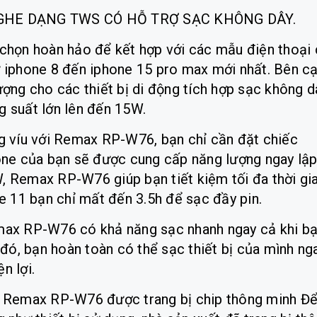
GHE DẠNG TWS CÓ HỖ TRỢ SẠC KHÔNG DÂY.
họn hoàn hảo để kết hợp với các mẫu điện thoại
từ iphone 8 đến iphone 15 pro max mới nhất. Bên c
ng cho các thiết bị di động tích hợp sạc không d
g suất lớn lên đến 15W.
 víu với Remax RP-W76, bạn chỉ cần đặt chiếc
ne của bạn sẽ được cung cấp năng lượng ngay lậ
W, Remax RP-W76 giúp bạn tiết kiệm tối đa thời gi
ne 11 bạn chỉ mất đến 3.5h để sạc đầy pin.
ax RP-W76 có khả năng sạc nhanh ngay cả khi b
đó, bạn hoàn toàn có thể sạc thiết bị của mình ng
n lợi.
 Remax RP-W76 được trang bị chip thông minh Đ