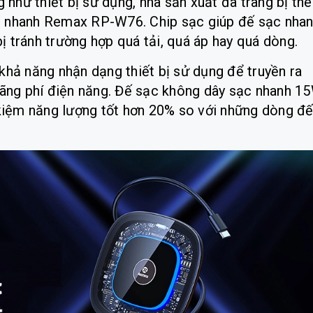
như thiết bị sử dụng, nhà sản xuất đã trang bị th
c nhanh Remax RP-W76. Chip sạc giúp đế sạc nha
 bị tránh trường hợp quá tải, quá áp hay quá dòng.
ả năng nhận dạng thiết bị sử dụng để truyền ra
 lãng phí điện năng. Đế sạc không dây sạc nhanh 1
iệm năng lượng tốt hơn 20% so với những dòng đ