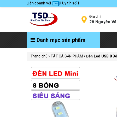
Liên doanh với
! Uy tín số 1
Địa chỉ
26 Nguyễn Vă
Danh mục sản phẩm
Trang chủ
TẤT CẢ SẢN PHẨM
Đèn Led USB 8 B