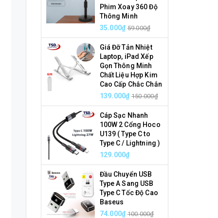
Phim Xoay 360 Độ
Thông Minh
35.000₫
59.000₫
Giá Đỡ Tản Nhiệt
Laptop, iPad Xếp
Gọn Thông Minh
Chất Liệu Hợp Kim
Cao Cấp Chắc Chắn
139.000₫
150.000₫
Cáp Sạc Nhanh
100W 2 Cổng Hoco
U139 ( Type C to
Type C / Lightning )
129.000₫
Đầu Chuyển USB
Type A Sang USB
Type C Tốc Độ Cao
Baseus
74.000₫
100.000₫