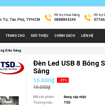
Hỗ trợ mua hàng
Hỗ trợ
n Tố, Tân Phú, TPHCM
0888844244
07766
TRANG CHỦ
GIỚI THIỆU
CHÍNH SÁCH
LIÊN HỆ
óng Siêu Sáng
Đèn Led USB 8 Bóng S
Sáng
15.000₫
-21%
19.000₫
Mã sản phẩm:
Đang cập nhật
Thương hiệu:
TSD