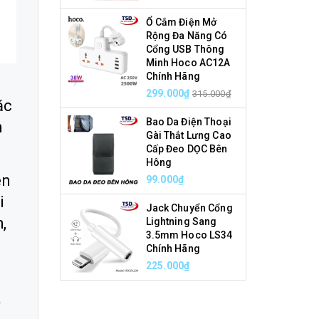
Ổ Cắm Điện Mở
Rộng Đa Năng Có
Cổng USB Thông
Minh Hoco AC12A
Chính Hãng
299.000₫
315.000₫
ặc
Bao Da Điện Thoại
n
Gài Thắt Lưng Cao
Cấp Đeo DỌC Bên
Hông
èn
99.000₫
i
Jack Chuyển Cổng
,
Lightning Sang
3.5mm Hoco LS34
Chính Hãng
225.000₫
a