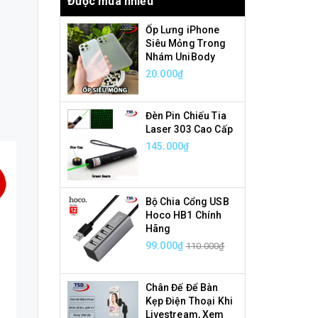
Được mua nhiều
Ốp Lưng iPhone
Siêu Mỏng Trong
Nhám UniBody
20.000₫
Đèn Pin Chiếu Tia
Laser 303 Cao Cấp
145.000₫
Bộ Chia Cổng USB
Hoco HB1 Chính
Hãng
99.000₫
110.000₫
Chân Đế Để Bàn
Kẹp Điện Thoại Khi
Livestream, Xem