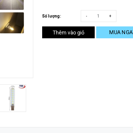
Số lượng:
-
+
MUA NGA
Thêm vào giỏ