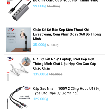
Bộ Chia Cổng USB Hoco HB1 Chính Hãng
99.000₫
110.000₫
Chân Đế Để Bàn Kẹp Điện Thoại Khi
Livestream, Xem Phim Xoay 360 Độ Thông
Minh
35.000₫
59.000₫
Giá Đỡ Tản Nhiệt Laptop, iPad Xếp Gọn
Thông Minh Chất Liệu Hợp Kim Cao Cấp
Chắc Chắn
139.000₫
150.000₫
Cáp Sạc Nhanh 100W 2 Cổng Hoco U139 (
Type C to Type C / Lightning )
129.000₫