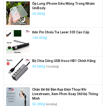
Ốp Lưng iPhone Siêu Mỏng Trong Nhám
UniBody
20.000₫
Đèn Pin Chiếu Tia Laser 303 Cao Cấp
145.000₫
Bộ Chia Cổng USB Hoco HB1 Chính Hãng
99.000₫
110.000₫
Chân Đế Để Bàn Kẹp Điện Thoại Khi
Livestream, Xem Phim Xoay 360 Độ Thông
Minh
35.000₫
59.000₫