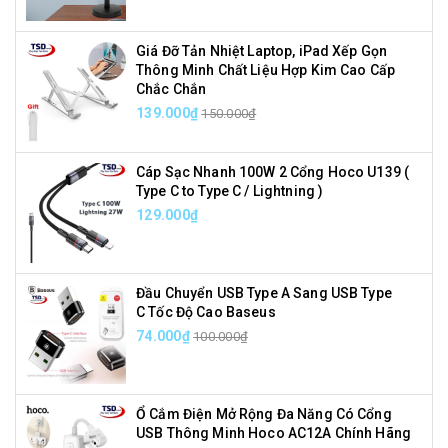
Giá Đỡ Tản Nhiệt Laptop, iPad Xếp Gọn
Thông Minh Chất Liệu Hợp Kim Cao Cấp
Chắc Chắn
139.000₫
150.000₫
Cáp Sạc Nhanh 100W 2 Cổng Hoco U139 (
Type C to Type C / Lightning )
129.000₫
Đầu Chuyển USB Type A Sang USB Type
C Tốc Độ Cao Baseus
74.000₫
100.000₫
Ổ Cắm Điện Mở Rộng Đa Năng Có Cổng
USB Thông Minh Hoco AC12A Chính Hãng