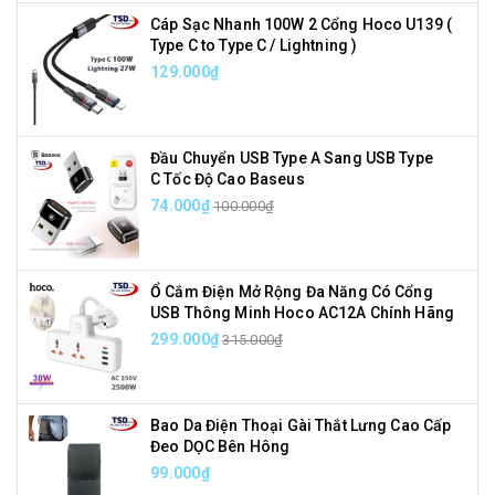
Cáp Sạc Nhanh 100W 2 Cổng Hoco U139 (
Type C to Type C / Lightning )
129.000₫
Đầu Chuyển USB Type A Sang USB Type
C Tốc Độ Cao Baseus
74.000₫
100.000₫
Ổ Cắm Điện Mở Rộng Đa Năng Có Cổng
USB Thông Minh Hoco AC12A Chính Hãng
299.000₫
315.000₫
Bao Da Điện Thoại Gài Thắt Lưng Cao Cấp
Đeo DỌC Bên Hông
99.000₫