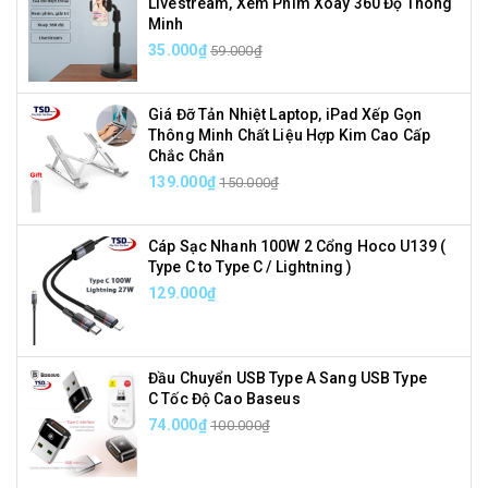
Livestream, Xem Phim Xoay 360 Độ Thông
Minh
35.000₫
59.000₫
Giá Đỡ Tản Nhiệt Laptop, iPad Xếp Gọn
Thông Minh Chất Liệu Hợp Kim Cao Cấp
Chắc Chắn
139.000₫
150.000₫
Cáp Sạc Nhanh 100W 2 Cổng Hoco U139 (
Type C to Type C / Lightning )
129.000₫
Đầu Chuyển USB Type A Sang USB Type
C Tốc Độ Cao Baseus
74.000₫
100.000₫