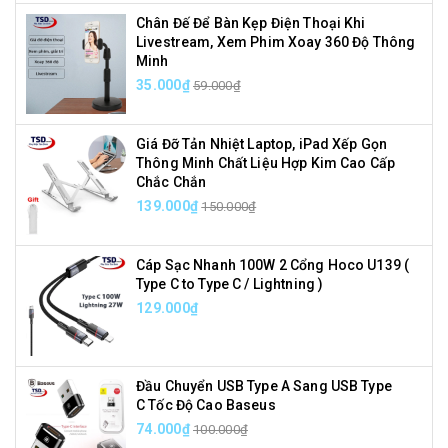
Chân Đế Để Bàn Kẹp Điện Thoại Khi
Livestream, Xem Phim Xoay 360 Độ Thông
Minh
35.000₫
59.000₫
Giá Đỡ Tản Nhiệt Laptop, iPad Xếp Gọn
Thông Minh Chất Liệu Hợp Kim Cao Cấp
Chắc Chắn
139.000₫
150.000₫
Cáp Sạc Nhanh 100W 2 Cổng Hoco U139 (
Type C to Type C / Lightning )
129.000₫
Đầu Chuyển USB Type A Sang USB Type
C Tốc Độ Cao Baseus
74.000₫
100.000₫