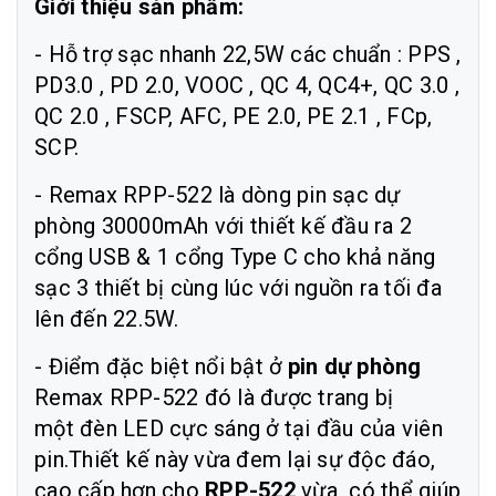
Giới thiệu sản phẩm:
- Hỗ trợ sạc nhanh 22,5W các chuẩn : PPS ,
PD3.0 , PD 2.0, VOOC , QC 4, QC4+, QC 3.0 ,
QC 2.0 , FSCP, AFC, PE 2.0, PE 2.1 , FCp,
SCP.
- Remax RPP-522 là dòng pin sạc dự
phòng 30000mAh với thiết kế đầu ra 2
cổng USB & 1 cổng Type C cho khả năng
sạc 3 thiết bị cùng lúc với nguồn ra tối đa
lên đến 22.5W.
- Điểm đặc biệt nổi bật ở
pin dự phòng
Remax RPP-522 đó là được trang bị
một đèn LED cực sáng ở tại đầu của viên
pin.Thiết kế này vừa đem lại sự độc đáo,
cao cấp hơn cho
RPP-522
vừa có thể giúp