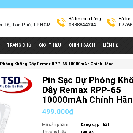
Hỗ trợ mua hàng
Hỗ trợ
n Tố, Tân Phú, TPHCM
0888844244
07766
TRANG CHỦ
GIỚI THIỆU
CHÍNH SÁCH
LIÊN HỆ
ự Phòng Không Dây Remax RPP-65 10000mAh Chính Hãng
Pin Sạc Dự Phòng Kh
Dây Remax RPP-65
10000mAh Chính Hãn
499.000₫
Mã sản phẩm:
Đang cập nhật
Thương hiệu:
remax