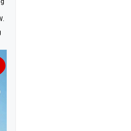
ng
W.
g