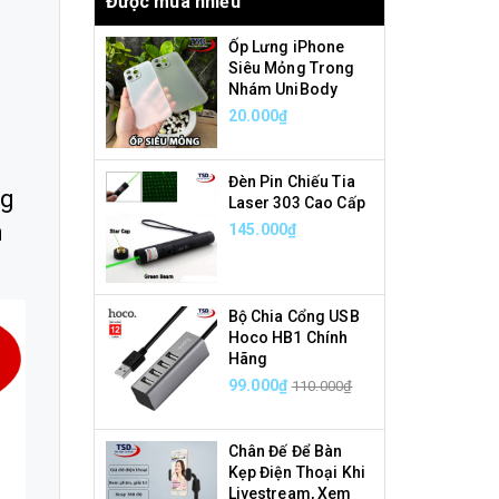
Được mua nhiều
Ốp Lưng iPhone
Siêu Mỏng Trong
Nhám UniBody
20.000₫
Đèn Pin Chiếu Tia
ng
Laser 303 Cao Cấp
n
145.000₫
Bộ Chia Cổng USB
Hoco HB1 Chính
Hãng
99.000₫
110.000₫
Chân Đế Để Bàn
Kẹp Điện Thoại Khi
Livestream, Xem