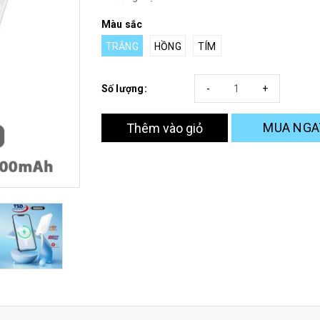
Màu sắc
TRẮNG
HỒNG
TÍM
Số lượng:
-
+
MUA NGA
Thêm vào giỏ