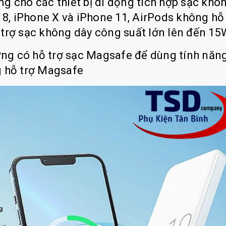
g cho các thiết bị di động tích hợp sạc khô
 8, iPhone X và iPhone 11, AirPods không hỗ
trợ sạc không dây công suất lớn lên đến 15
lưng có hỗ trợ sạc Magsafe để dùng tính năn
g hỗ trợ Magsafe