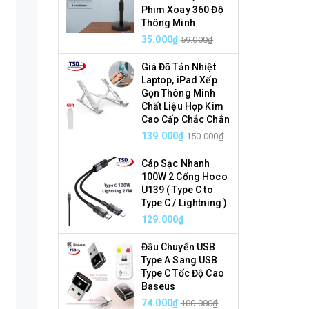
Phim Xoay 360 Độ
Thông Minh
35.000₫
59.000₫
Giá Đỡ Tản Nhiệt
Laptop, iPad Xếp
Gọn Thông Minh
Chất Liệu Hợp Kim
Cao Cấp Chắc Chắn
139.000₫
150.000₫
Cáp Sạc Nhanh
100W 2 Cổng Hoco
U139 ( Type C to
Type C / Lightning )
129.000₫
Đầu Chuyển USB
Type A Sang USB
Type C Tốc Độ Cao
Baseus
74.000₫
100.000₫