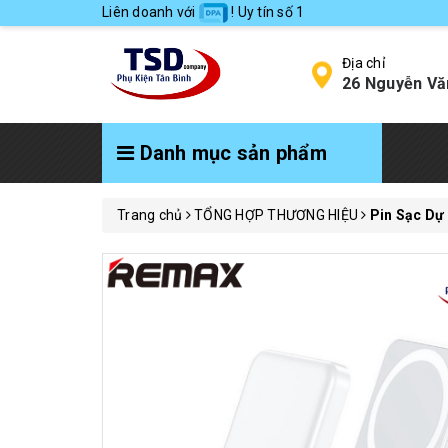
Liên doanh với
! Uy tín số 1
Địa chỉ
26 Nguyễn Vă
Danh mục sản phẩm
Trang chủ
TỔNG HỢP THƯƠNG HIỆU
Pin Sạc D