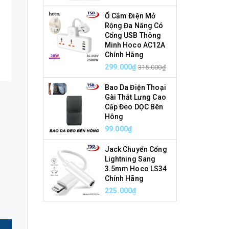
Ổ Cắm Điện Mở
Rộng Đa Năng Có
Cổng USB Thông
Minh Hoco AC12A
Chính Hãng
299.000₫
315.000₫
Bao Da Điện Thoại
Gài Thắt Lưng Cao
Cấp Đeo DỌC Bên
Hông
99.000₫
Jack Chuyển Cổng
Lightning Sang
3.5mm Hoco LS34
Chính Hãng
225.000₫