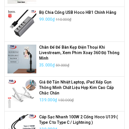
Bộ Chia Cổng USB Hoco HB1 Chính Hãng
99.000₫
110.000₫
Chân Đế Để Bàn Kẹp Điện Thoại Khi
Livestream, Xem Phim Xoay 360 Độ Thông
Minh
35.000₫
59.000₫
Giá Đỡ Tản Nhiệt Laptop, iPad Xếp Gọn
Thông Minh Chất Liệu Hợp Kim Cao Cấp
Chắc Chắn
139.000₫
150.000₫
Cáp Sạc Nhanh 100W 2 Cổng Hoco U139 (
Type C to Type C / Lightning )