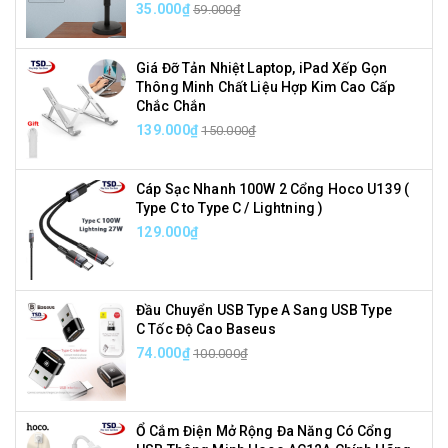
35.000₫
59.000₫
Giá Đỡ Tản Nhiệt Laptop, iPad Xếp Gọn
Thông Minh Chất Liệu Hợp Kim Cao Cấp
Chắc Chắn
139.000₫
150.000₫
Cáp Sạc Nhanh 100W 2 Cổng Hoco U139 (
Type C to Type C / Lightning )
129.000₫
Đầu Chuyển USB Type A Sang USB Type
C Tốc Độ Cao Baseus
74.000₫
100.000₫
Ổ Cắm Điện Mở Rộng Đa Năng Có Cổng