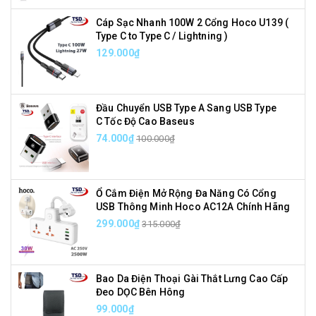
Cáp Sạc Nhanh 100W 2 Cổng Hoco U139 (
Type C to Type C / Lightning )
129.000₫
Đầu Chuyển USB Type A Sang USB Type
C Tốc Độ Cao Baseus
74.000₫
100.000₫
Ổ Cắm Điện Mở Rộng Đa Năng Có Cổng
USB Thông Minh Hoco AC12A Chính Hãng
299.000₫
315.000₫
Bao Da Điện Thoại Gài Thắt Lưng Cao Cấp
Đeo DỌC Bên Hông
99.000₫