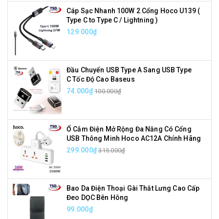
Cáp Sạc Nhanh 100W 2 Cổng Hoco U139 (
Type C to Type C / Lightning )
129.000₫
Đầu Chuyển USB Type A Sang USB Type
C Tốc Độ Cao Baseus
74.000₫
100.000₫
Ổ Cắm Điện Mở Rộng Đa Năng Có Cổng
USB Thông Minh Hoco AC12A Chính Hãng
299.000₫
315.000₫
Bao Da Điện Thoại Gài Thắt Lưng Cao Cấp
Đeo DỌC Bên Hông
99.000₫