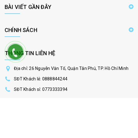
BÀI VIẾT GẦN ĐÂY
CHÍNH SÁCH
THÔNG TIN LIÊN HỆ
Địa chỉ: 26 Nguyễn Văn Tố, Quận Tân Phú, TP. Hồ Chí Minh
SĐT Khách lẻ:
0888844244
SĐT Khách sỉ:
0773333394
phukientanbinh@gmail.com
Thứ 2 - Thứ 7: 8:30 - 19:00 ( Chủ nhật nghỉ )
Copy All rights reserved 2016 - Copyrighted by phukientanbinh.net