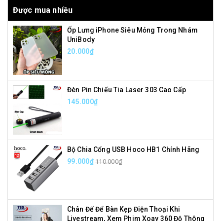
Được mua nhiều
Ốp Lưng iPhone Siêu Mỏng Trong Nhám
UniBody
20.000₫
Đèn Pin Chiếu Tia Laser 303 Cao Cấp
145.000₫
Bộ Chia Cổng USB Hoco HB1 Chính Hãng
99.000₫
110.000₫
Chân Đế Để Bàn Kẹp Điện Thoại Khi
Livestream, Xem Phim Xoay 360 Độ Thông