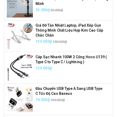
Minh
35.000₫
59.000₫
Giá Đỡ Tản Nhiệt Laptop, iPad Xếp Gọn
Thông Minh Chất Liệu Hợp Kim Cao Cấp
Chắc Chắn
139.000₫
150.000₫
Cáp Sạc Nhanh 100W 2 Cổng Hoco U139 (
Type C to Type C / Lightning )
129.000₫
Đầu Chuyển USB Type A Sang USB Type
C Tốc Độ Cao Baseus
74.000₫
100.000₫