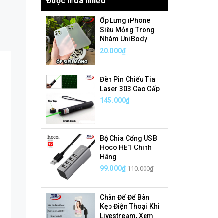
Được mua nhiều
Ốp Lưng iPhone
Siêu Mỏng Trong
Nhám UniBody
20.000₫
Đèn Pin Chiếu Tia
Laser 303 Cao Cấp
145.000₫
Bộ Chia Cổng USB
Hoco HB1 Chính
Hãng
99.000₫
110.000₫
Chân Đế Để Bàn
Kẹp Điện Thoại Khi
Livestream, Xem