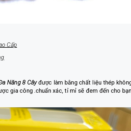
Cao Cấp
ng
 Đa Năng 8 Cây
được làm bằng chất liệu thép khôn
 được gia công .chuẩn xác, tỉ mỉ sẽ đem đến cho bạ