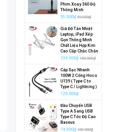
Phim Xoay 360 Độ
Thông Minh
35.000₫
59.000₫
Giá Đỡ Tản Nhiệt
Laptop, iPad Xếp
Gọn Thông Minh
Chất Liệu Hợp Kim
Cao Cấp Chắc Chắn
139.000₫
150.000₫
Cáp Sạc Nhanh
100W 2 Cổng Hoco
U139 ( Type C to
Type C / Lightning )
129.000₫
Đầu Chuyển USB
Type A Sang USB
Type C Tốc Độ Cao
Baseus
74.000₫
100.000₫