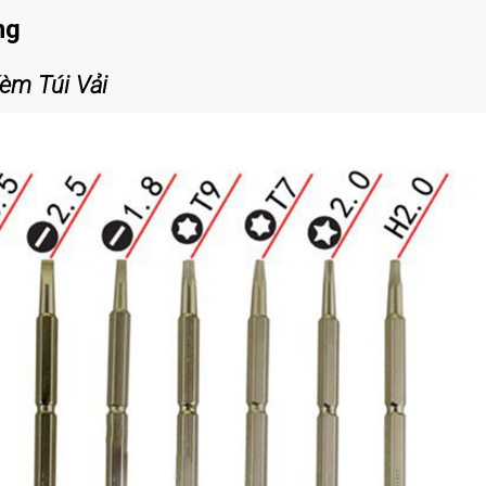
ng
èm Túi Vải