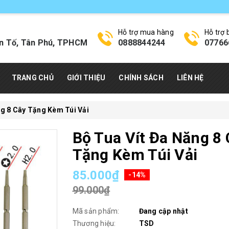
Hỗ trợ mua hàng
Hỗ trợ
n Tố, Tân Phú, TPHCM
0888844244
07766
TRANG CHỦ
GIỚI THIỆU
CHÍNH SÁCH
LIÊN HỆ
ng 8 Cây Tặng Kèm Túi Vải
Bộ Tua Vít Đa Năng 8 
Tặng Kèm Túi Vải
85.000₫
-14%
99.000₫
Mã sản phẩm:
Đang cập nhật
Thương hiệu:
TSD