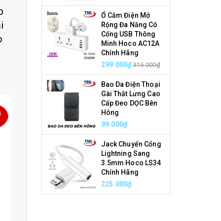
p
Ổ Cắm Điện Mở
i
Rộng Đa Năng Có
Cổng USB Thông
o
Minh Hoco AC12A
Chính Hãng
299.000₫
315.000₫
Bao Da Điện Thoại
Gài Thắt Lưng Cao
Cấp Đeo DỌC Bên
Hông
99.000₫
Jack Chuyển Cổng
Lightning Sang
3.5mm Hoco LS34
Chính Hãng
225.000₫