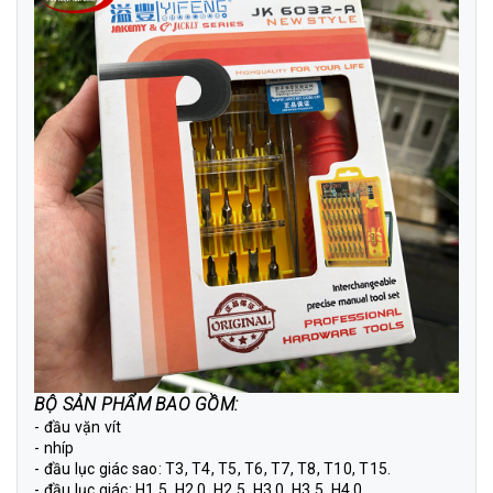
BỘ SẢN PHẨM BAO GỒM:
- đầu vặn vít
- nhíp
- đầu lục giác sao: T3, T4, T5, T6, T7, T8, T10, T15.
- đầu lục giác: H1.5, H2.0, H2.5, H3.0, H3.5, H4.0.