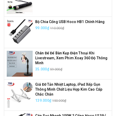
Bộ Chia Cổng USB Hoco HB1 Chính Hãng
99.000₫
110.000₫
Chân Đế Để Bàn Kẹp Điện Thoại Khi
Livestream, Xem Phim Xoay 360 Độ Thông
Minh
35.000₫
59.000₫
Giá Đỡ Tản Nhiệt Laptop, iPad Xếp Gọn
Thông Minh Chất Liệu Hợp Kim Cao Cấp
Chắc Chắn
139.000₫
150.000₫
Cáp Sạc Nhanh 100W 2 Cổng Hoco U139 (