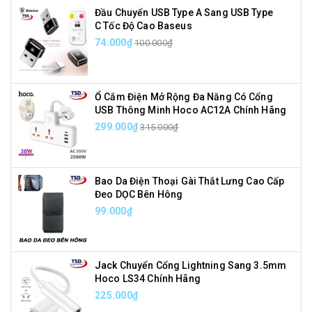
Đầu Chuyển USB Type A Sang USB Type
C Tốc Độ Cao Baseus
74.000₫
100.000₫
Ổ Cắm Điện Mở Rộng Đa Năng Có Cổng
USB Thông Minh Hoco AC12A Chính Hãng
299.000₫
315.000₫
Bao Da Điện Thoại Gài Thắt Lưng Cao Cấp
Đeo DỌC Bên Hông
99.000₫
Jack Chuyển Cổng Lightning Sang 3.5mm
Hoco LS34 Chính Hãng
225.000₫