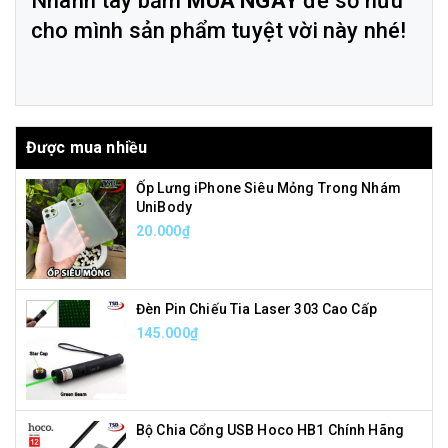
Nhanh tay bấm
MUA NGAY
để sở hữu
cho mình sản phẩm tuyệt vời này nhé!
Được mua nhiều
Ốp Lưng iPhone Siêu Mỏng Trong Nhám
UniBody
20.000₫
Đèn Pin Chiếu Tia Laser 303 Cao Cấp
145.000₫
Bộ Chia Cổng USB Hoco HB1 Chính Hãng