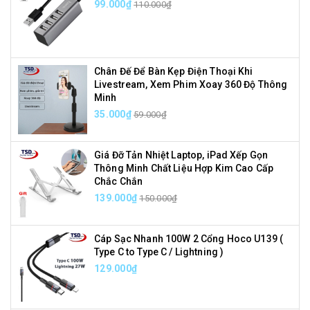
99.000₫
110.000₫
Chân Đế Để Bàn Kẹp Điện Thoại Khi
Livestream, Xem Phim Xoay 360 Độ Thông
Minh
35.000₫
59.000₫
Giá Đỡ Tản Nhiệt Laptop, iPad Xếp Gọn
Thông Minh Chất Liệu Hợp Kim Cao Cấp
Chắc Chắn
139.000₫
150.000₫
Cáp Sạc Nhanh 100W 2 Cổng Hoco U139 (
Type C to Type C / Lightning )
129.000₫