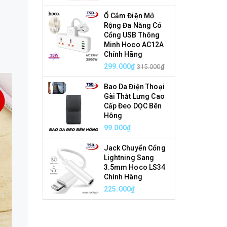
Ổ Cắm Điện Mở
Rộng Đa Năng Có
Cổng USB Thông
Minh Hoco AC12A
Chính Hãng
299.000₫
315.000₫
Bao Da Điện Thoại
Gài Thắt Lưng Cao
Cấp Đeo DỌC Bên
Hông
99.000₫
Jack Chuyển Cổng
Lightning Sang
3.5mm Hoco LS34
Chính Hãng
225.000₫