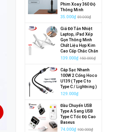
Phim Xoay 360 Độ
Thông Minh
35.000₫
59.000₫
Giá Đỡ Tản Nhiệt
Laptop, iPad Xếp
Gọn Thông Minh
Chất Liệu Hợp Kim
Cao Cấp Chắc Chắn
139.000₫
150.000₫
Cáp Sạc Nhanh
100W 2 Cổng Hoco
U139 ( Type C to
Type C / Lightning )
129.000₫
Đầu Chuyển USB
Type A Sang USB
Type C Tốc Độ Cao
Baseus
74.000₫
100.000₫