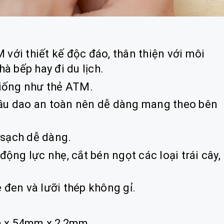
với thiết kế độc đáo, thân thiện với môi
hà bếp hay đi du lịch.
giống như thẻ ATM.
đầu dao an toàn nên dễ dàng mang theo bên
 sạch dễ dàng.
động lực nhẹ, cắt bén ngọt các loại trái cây,
 đen và lưỡi thép không gỉ.
m x 54mm x 2,2mm.