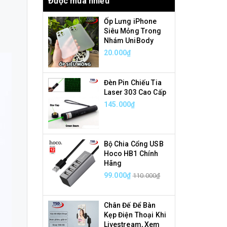
Được mua nhiều
Ốp Lưng iPhone
Siêu Mỏng Trong
Nhám UniBody
20.000₫
Đèn Pin Chiếu Tia
Laser 303 Cao Cấp
145.000₫
Bộ Chia Cổng USB
Hoco HB1 Chính
Hãng
99.000₫
110.000₫
Chân Đế Để Bàn
Kẹp Điện Thoại Khi
Livestream, Xem