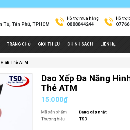
Hỗ trợ mua hàng
Hỗ trợ
n Tố, Tân Phú, TPHCM
0888844244
07766
TRANG CHỦ
GIỚI THIỆU
CHÍNH SÁCH
LIÊN HỆ
 Hình Thẻ ATM
Dao Xếp Đa Năng Hìn
Thẻ ATM
15.000₫
Mã sản phẩm:
Đang cập nhật
Thương hiệu:
TSD