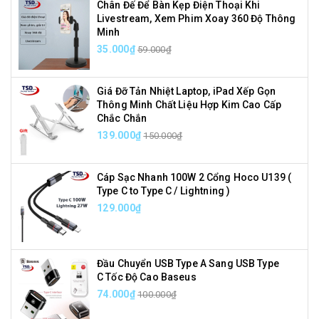
Chân Đế Để Bàn Kẹp Điện Thoại Khi
Livestream, Xem Phim Xoay 360 Độ Thông
Minh
35.000₫
59.000₫
Giá Đỡ Tản Nhiệt Laptop, iPad Xếp Gọn
Thông Minh Chất Liệu Hợp Kim Cao Cấp
Chắc Chắn
139.000₫
150.000₫
Cáp Sạc Nhanh 100W 2 Cổng Hoco U139 (
Type C to Type C / Lightning )
129.000₫
Đầu Chuyển USB Type A Sang USB Type
C Tốc Độ Cao Baseus
74.000₫
100.000₫