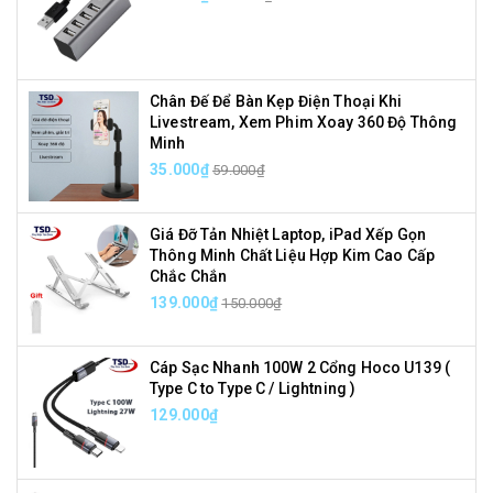
Chân Đế Để Bàn Kẹp Điện Thoại Khi
Livestream, Xem Phim Xoay 360 Độ Thông
Minh
35.000₫
59.000₫
Giá Đỡ Tản Nhiệt Laptop, iPad Xếp Gọn
Thông Minh Chất Liệu Hợp Kim Cao Cấp
Chắc Chắn
139.000₫
150.000₫
Cáp Sạc Nhanh 100W 2 Cổng Hoco U139 (
Type C to Type C / Lightning )
129.000₫