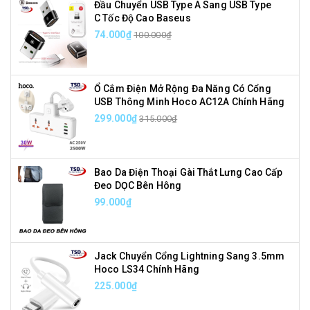
Đầu Chuyển USB Type A Sang USB Type
C Tốc Độ Cao Baseus
74.000₫
100.000₫
Ổ Cắm Điện Mở Rộng Đa Năng Có Cổng
USB Thông Minh Hoco AC12A Chính Hãng
299.000₫
315.000₫
Bao Da Điện Thoại Gài Thắt Lưng Cao Cấp
Đeo DỌC Bên Hông
99.000₫
Jack Chuyển Cổng Lightning Sang 3.5mm
Hoco LS34 Chính Hãng
225.000₫