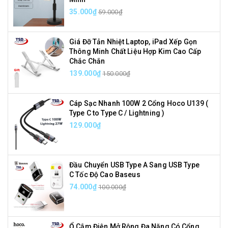
35.000₫
59.000₫
Giá Đỡ Tản Nhiệt Laptop, iPad Xếp Gọn
Thông Minh Chất Liệu Hợp Kim Cao Cấp
Chắc Chắn
139.000₫
150.000₫
Cáp Sạc Nhanh 100W 2 Cổng Hoco U139 (
Type C to Type C / Lightning )
129.000₫
Đầu Chuyển USB Type A Sang USB Type
C Tốc Độ Cao Baseus
74.000₫
100.000₫
Ổ Cắm Điện Mở Rộng Đa Năng Có Cổng