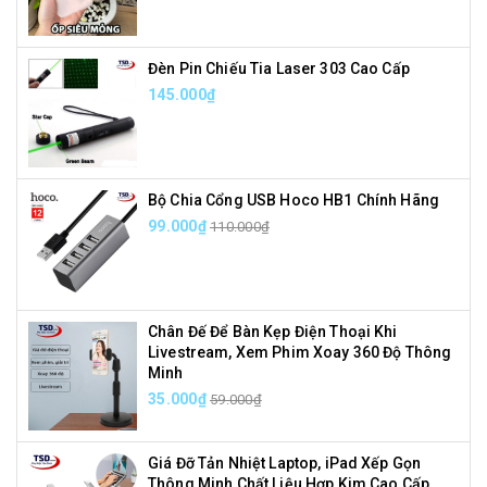
Đèn Pin Chiếu Tia Laser 303 Cao Cấp
145.000₫
Bộ Chia Cổng USB Hoco HB1 Chính Hãng
99.000₫
110.000₫
Chân Đế Để Bàn Kẹp Điện Thoại Khi
Livestream, Xem Phim Xoay 360 Độ Thông
Minh
35.000₫
59.000₫
Giá Đỡ Tản Nhiệt Laptop, iPad Xếp Gọn
Thông Minh Chất Liệu Hợp Kim Cao Cấp