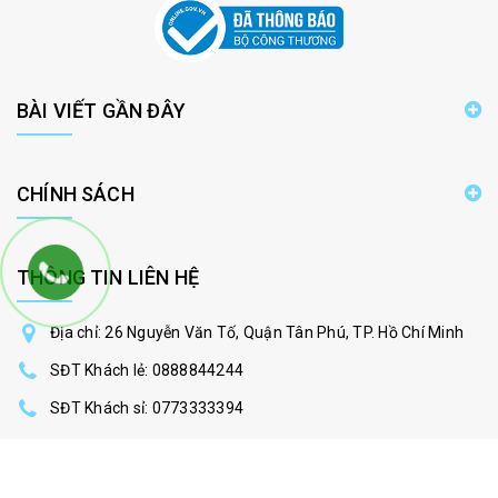
BÀI VIẾT GẦN ĐÂY
CHÍNH SÁCH
THÔNG TIN LIÊN HỆ
Địa chỉ: 26 Nguyễn Văn Tố, Quận Tân Phú, TP. Hồ Chí Minh
SĐT Khách lẻ:
0888844244
SĐT Khách sỉ:
0773333394
phukientanbinh@gmail.com
Thứ 2 - Thứ 7: 8:30 - 19:00 ( Chủ nhật nghỉ )