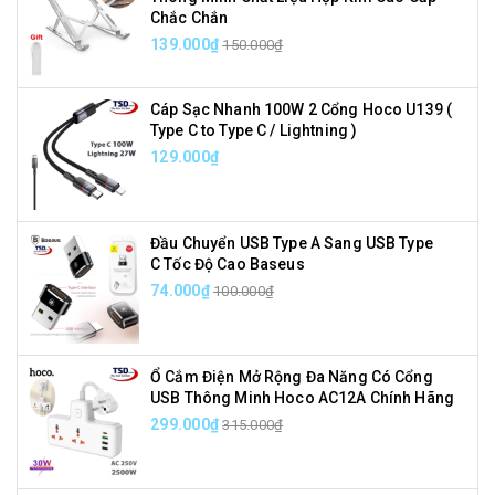
Chắc Chắn
139.000₫
150.000₫
Cáp Sạc Nhanh 100W 2 Cổng Hoco U139 (
Type C to Type C / Lightning )
129.000₫
Đầu Chuyển USB Type A Sang USB Type
C Tốc Độ Cao Baseus
74.000₫
100.000₫
Ổ Cắm Điện Mở Rộng Đa Năng Có Cổng
USB Thông Minh Hoco AC12A Chính Hãng
299.000₫
315.000₫