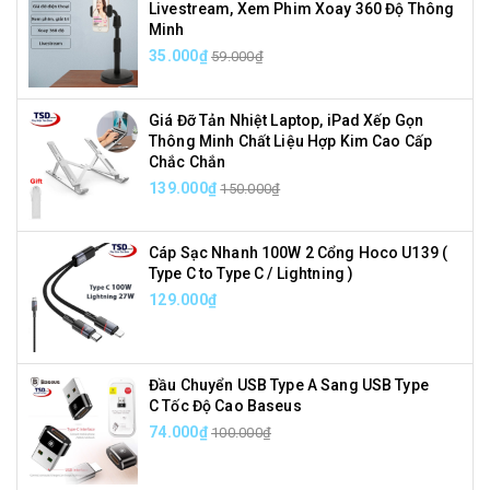
Livestream, Xem Phim Xoay 360 Độ Thông
Minh
35.000₫
59.000₫
Giá Đỡ Tản Nhiệt Laptop, iPad Xếp Gọn
Thông Minh Chất Liệu Hợp Kim Cao Cấp
Chắc Chắn
139.000₫
150.000₫
Cáp Sạc Nhanh 100W 2 Cổng Hoco U139 (
Type C to Type C / Lightning )
129.000₫
Đầu Chuyển USB Type A Sang USB Type
C Tốc Độ Cao Baseus
74.000₫
100.000₫