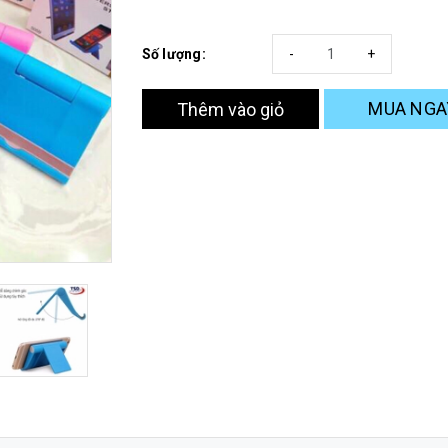
Số lượng:
-
+
MUA NGA
Thêm vào giỏ