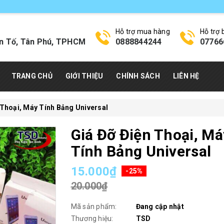
Hỗ trợ mua hàng
Hỗ trợ
n Tố, Tân Phú, TPHCM
0888844244
07766
TRANG CHỦ
GIỚI THIỆU
CHÍNH SÁCH
LIÊN HỆ
 Thoại, Máy Tính Bảng Universal
Giá Đỡ Điện Thoại, Má
Tính Bảng Universal
15.000₫
-25%
20.000₫
Mã sản phẩm:
Đang cập nhật
Thương hiệu:
TSD