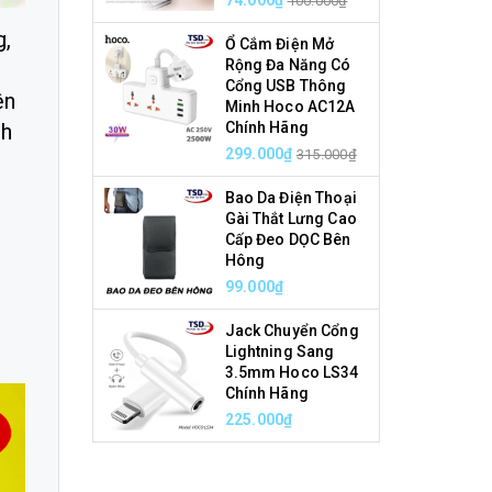
100.000₫
g,
Ổ Cắm Điện Mở
Rộng Đa Năng Có
Cổng USB Thông
ện
Minh Hoco AC12A
Chính Hãng
nh
299.000₫
315.000₫
Bao Da Điện Thoại
Gài Thắt Lưng Cao
Cấp Đeo DỌC Bên
Hông
99.000₫
Jack Chuyển Cổng
Lightning Sang
3.5mm Hoco LS34
Chính Hãng
225.000₫