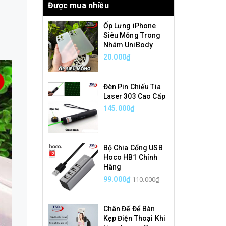
Được mua nhiều
Ốp Lưng iPhone
Siêu Mỏng Trong
Nhám UniBody
20.000₫
Đèn Pin Chiếu Tia
Laser 303 Cao Cấp
145.000₫
Bộ Chia Cổng USB
Hoco HB1 Chính
Hãng
99.000₫
110.000₫
Chân Đế Để Bàn
Kẹp Điện Thoại Khi