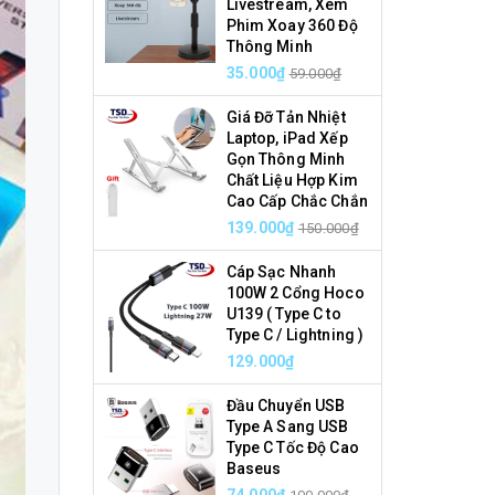
Livestream, Xem
Phim Xoay 360 Độ
Thông Minh
35.000₫
59.000₫
Giá Đỡ Tản Nhiệt
Laptop, iPad Xếp
Gọn Thông Minh
Chất Liệu Hợp Kim
Cao Cấp Chắc Chắn
139.000₫
150.000₫
Cáp Sạc Nhanh
100W 2 Cổng Hoco
U139 ( Type C to
Type C / Lightning )
129.000₫
Đầu Chuyển USB
Type A Sang USB
Type C Tốc Độ Cao
Baseus
74.000₫