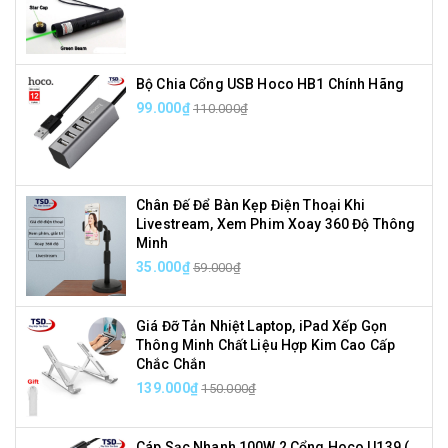
Bộ Chia Cổng USB Hoco HB1 Chính Hãng
99.000₫
110.000₫
Chân Đế Để Bàn Kẹp Điện Thoại Khi
Livestream, Xem Phim Xoay 360 Độ Thông
Minh
35.000₫
59.000₫
Giá Đỡ Tản Nhiệt Laptop, iPad Xếp Gọn
Thông Minh Chất Liệu Hợp Kim Cao Cấp
Chắc Chắn
139.000₫
150.000₫
Cáp Sạc Nhanh 100W 2 Cổng Hoco U139 (