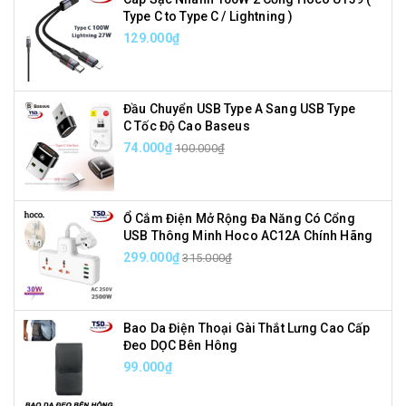
Type C to Type C / Lightning )
129.000₫
Đầu Chuyển USB Type A Sang USB Type
C Tốc Độ Cao Baseus
74.000₫
100.000₫
Ổ Cắm Điện Mở Rộng Đa Năng Có Cổng
USB Thông Minh Hoco AC12A Chính Hãng
299.000₫
315.000₫
Bao Da Điện Thoại Gài Thắt Lưng Cao Cấp
Đeo DỌC Bên Hông
99.000₫