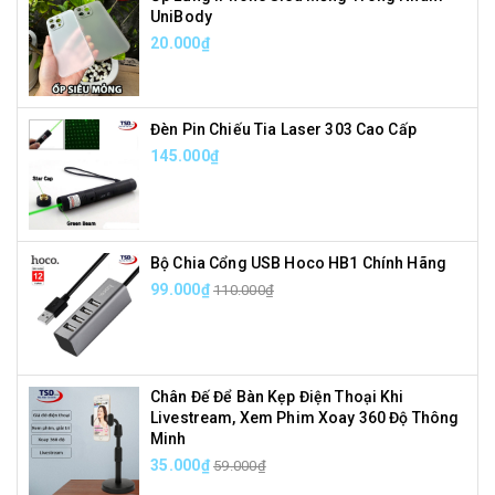
UniBody
20.000₫
Đèn Pin Chiếu Tia Laser 303 Cao Cấp
145.000₫
Bộ Chia Cổng USB Hoco HB1 Chính Hãng
99.000₫
110.000₫
Chân Đế Để Bàn Kẹp Điện Thoại Khi
Livestream, Xem Phim Xoay 360 Độ Thông
Minh
35.000₫
59.000₫