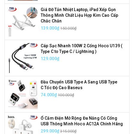
Giá Đỡ Tản Nhiệt Laptop, iPad Xếp Gọn
Thông Minh Chất Liệu Hợp Kim Cao Cấp
Chắc Chắn
139.000₫
150.000₫
Cáp Sạc Nhanh 100W 2 Cổng Hoco U139 (
Type C to Type C / Lightning )
129.000₫
Đầu Chuyển USB Type A Sang USB Type
C Tốc Độ Cao Baseus
74.000₫
100.000₫
Ổ Cắm Điện Mở Rộng Đa Năng Có Cổng
USB Thông Minh Hoco AC12A Chính Hãng
299.000₫
315.000₫