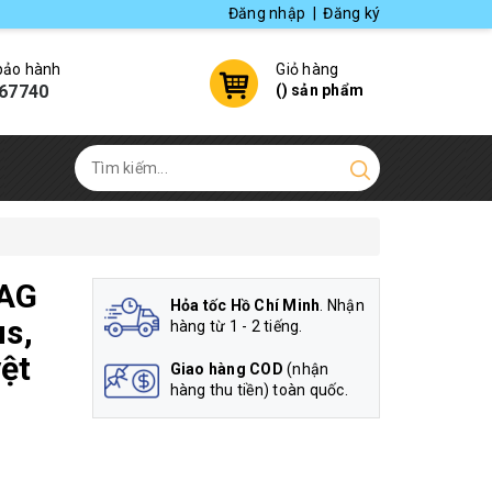
Đăng nhập
|
Đăng ký
 bảo hành
Giỏ hàng
67740
(
) sản phẩm
UAG
Hỏa tốc Hồ Chí Minh
. Nhận
s,
hàng từ 1 - 2 tiếng.
ệt
Giao hàng COD
(nhận
hàng thu tiền) toàn quốc.