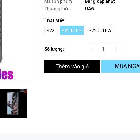
Mã sản phẩm:
Đang cập nhật
Thương hiệu:
UAG
LOẠI MÁY
S22
S22 PLUS
S22 ULTRA
Số lượng:
-
+
MUA NGA
Thêm vào giỏ