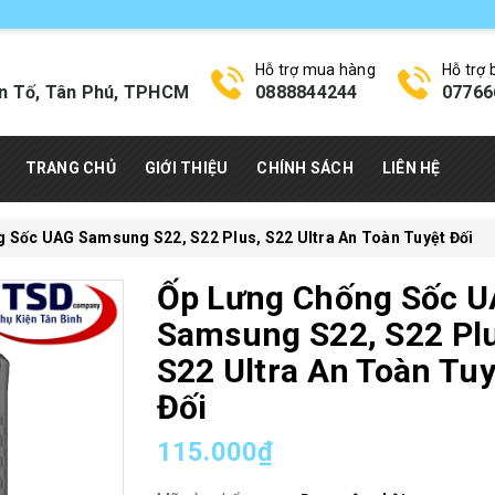
Hỗ trợ mua hàng
Hỗ trợ
n Tố, Tân Phú, TPHCM
0888844244
07766
TRANG CHỦ
GIỚI THIỆU
CHÍNH SÁCH
LIÊN HỆ
 Sốc UAG Samsung S22, S22 Plus, S22 Ultra An Toàn Tuyệt Đối
Ốp Lưng Chống Sốc 
Samsung S22, S22 Plu
S22 Ultra An Toàn Tuy
Đối
115.000₫