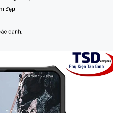
àm đẹp.
các cạnh.