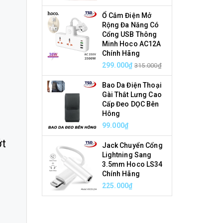
Ổ Cắm Điện Mở
Rộng Đa Năng Có
Cổng USB Thông
Minh Hoco AC12A
Chính Hãng
299.000₫
315.000₫
Bao Da Điện Thoại
Gài Thắt Lưng Cao
Cấp Đeo DỌC Bên
Hông
99.000₫
ớt
Jack Chuyển Cổng
Lightning Sang
3.5mm Hoco LS34
Chính Hãng
225.000₫