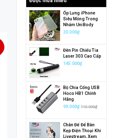
Được mua nhiều
Ốp Lưng iPhone
Siêu Mỏng Trong
Nhám UniBody
20.000₫
Đèn Pin Chiếu Tia
Laser 303 Cao Cấp
145.000₫
Bộ Chia Cổng USB
Hoco HB1 Chính
Hãng
99.000₫
110.000₫
Chân Đế Để Bàn
Kẹp Điện Thoại Khi
Livestream, Xem