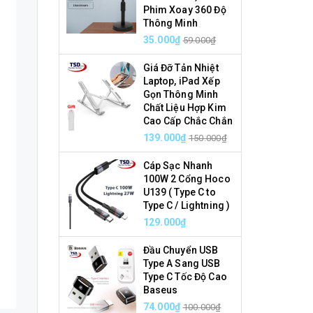
Phim Xoay 360 Độ
Thông Minh
35.000₫
59.000₫
Giá Đỡ Tản Nhiệt
Laptop, iPad Xếp
Gọn Thông Minh
Chất Liệu Hợp Kim
Cao Cấp Chắc Chắn
139.000₫
150.000₫
Cáp Sạc Nhanh
100W 2 Cổng Hoco
U139 ( Type C to
Type C / Lightning )
129.000₫
Đầu Chuyển USB
Type A Sang USB
Type C Tốc Độ Cao
Baseus
74.000₫
100.000₫