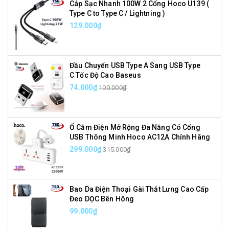
Cáp Sạc Nhanh 100W 2 Cổng Hoco U139 (
Type C to Type C / Lightning )
129.000₫
Đầu Chuyển USB Type A Sang USB Type
C Tốc Độ Cao Baseus
74.000₫
100.000₫
Ổ Cắm Điện Mở Rộng Đa Năng Có Cổng
USB Thông Minh Hoco AC12A Chính Hãng
299.000₫
315.000₫
Bao Da Điện Thoại Gài Thắt Lưng Cao Cấp
Đeo DỌC Bên Hông
99.000₫