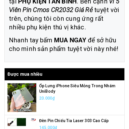
tại
PHỤ KIỆN T
ÂN BÌNH
. Bên cạnh
Vỉ 5
Viên Pin Cmos CR2032 Giá Rẻ
tuyệt vời
trên, chúng tôi còn cung ứng rất
nhiều phụ kiện thú vị khác.
Nhanh tay bấm
MUA NGAY
để sở hữu
cho mình sản phẩm tuyệt vời này nhé!
Được mua nhiều
Ốp Lưng iPhone Siêu Mỏng Trong Nhám
UniBody
20.000₫
Đèn Pin Chiếu Tia Laser 303 Cao Cấp
145.000₫