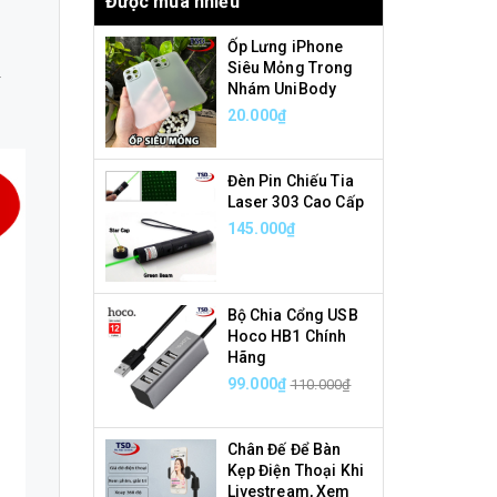
Được mua nhiều
Ốp Lưng iPhone
Siêu Mỏng Trong
Nhám UniBody
20.000₫
Đèn Pin Chiếu Tia
Laser 303 Cao Cấp
145.000₫
Bộ Chia Cổng USB
Hoco HB1 Chính
Hãng
99.000₫
110.000₫
Chân Đế Để Bàn
Kẹp Điện Thoại Khi
Livestream, Xem