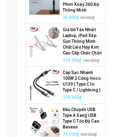
Phim Xoay 360 Độ
Thông Minh
35.000₫
59.000₫
Giá Đỡ Tản Nhiệt
Laptop, iPad Xếp
Gọn Thông Minh
Chất Liệu Hợp Kim
Cao Cấp Chắc Chắn
139.000₫
150.000₫
Cáp Sạc Nhanh
100W 2 Cổng Hoco
U139 ( Type C to
Type C / Lightning )
129.000₫
Đầu Chuyển USB
Type A Sang USB
Type C Tốc Độ Cao
Baseus
74.000₫
100.000₫