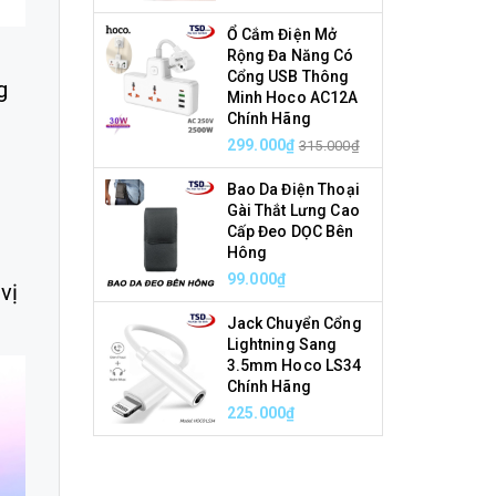
Ổ Cắm Điện Mở
Rộng Đa Năng Có
Cổng USB Thông
g
Minh Hoco AC12A
Chính Hãng
299.000₫
315.000₫
Bao Da Điện Thoại
Gài Thắt Lưng Cao
Cấp Đeo DỌC Bên
Hông
99.000₫
vị
Jack Chuyển Cổng
Lightning Sang
3.5mm Hoco LS34
Chính Hãng
225.000₫