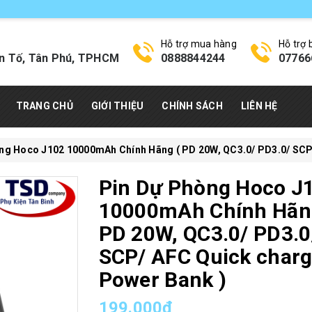
Hỗ trợ mua hàng
Hỗ trợ
n Tố, Tân Phú, TPHCM
0888844244
07766
TRANG CHỦ
GIỚI THIỆU
CHÍNH SÁCH
LIÊN HỆ
ng Hoco J102 10000mAh Chính Hãng ( PD 20W, QC3.0/ PD3.0/ SCP
Pin Dự Phòng Hoco J
10000mAh Chính Hãn
PD 20W, QC3.0/ PD3.0
SCP/ AFC Quick char
Power Bank )
199.000₫