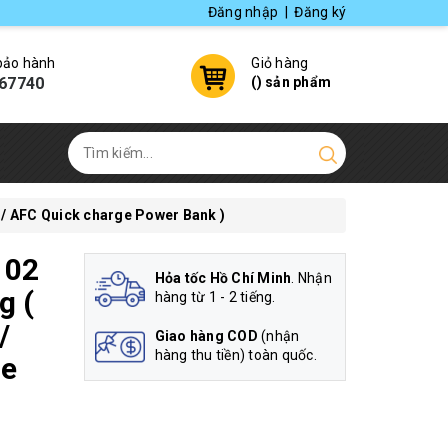
Đăng nhập
|
Đăng ký
 bảo hành
Giỏ hàng
67740
(
) sản phẩm
/ AFC Quick charge Power Bank )
102
Hỏa tốc Hồ Chí Minh
. Nhận
g (
hàng từ 1 - 2 tiếng.
/
Giao hàng COD
(nhận
hàng thu tiền) toàn quốc.
ge