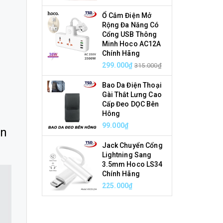
Ổ Cắm Điện Mở
Rộng Đa Năng Có
Cổng USB Thông
Minh Hoco AC12A
Chính Hãng
299.000₫
315.000₫
Bao Da Điện Thoại
Gài Thắt Lưng Cao
Cấp Đeo DỌC Bên
Hông
99.000₫
ên
Jack Chuyển Cổng
Lightning Sang
3.5mm Hoco LS34
Chính Hãng
225.000₫