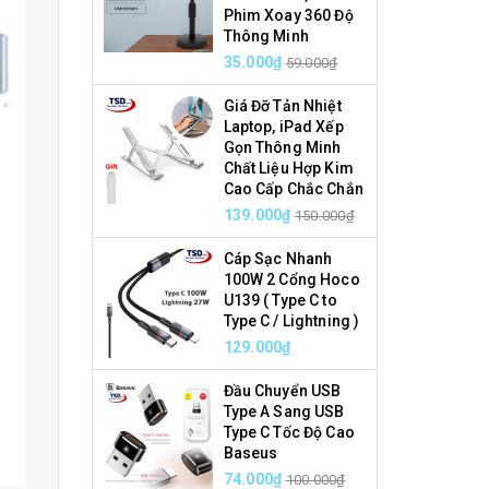
Phim Xoay 360 Độ
Thông Minh
35.000₫
59.000₫
Giá Đỡ Tản Nhiệt
Laptop, iPad Xếp
Gọn Thông Minh
Chất Liệu Hợp Kim
Cao Cấp Chắc Chắn
139.000₫
150.000₫
Cáp Sạc Nhanh
100W 2 Cổng Hoco
U139 ( Type C to
Type C / Lightning )
129.000₫
Đầu Chuyển USB
Type A Sang USB
Type C Tốc Độ Cao
Baseus
74.000₫
100.000₫