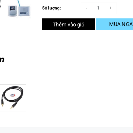
Số lượng:
-
+
MUA NGA
Thêm vào giỏ