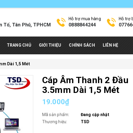
Hỗ trợ mua hàng
Hỗ trợ
n Tố, Tân Phú, TPHCM
0888844244
07766
TRANG CHỦ
GIỚI THIỆU
CHÍNH SÁCH
LIÊN HỆ
mm Dài 1,5 Mét
Cáp Âm Thanh 2 Đầu
3.5mm Dài 1,5 Mét
19.000₫
Mã sản phẩm:
Đang cập nhật
Thương hiệu:
TSD