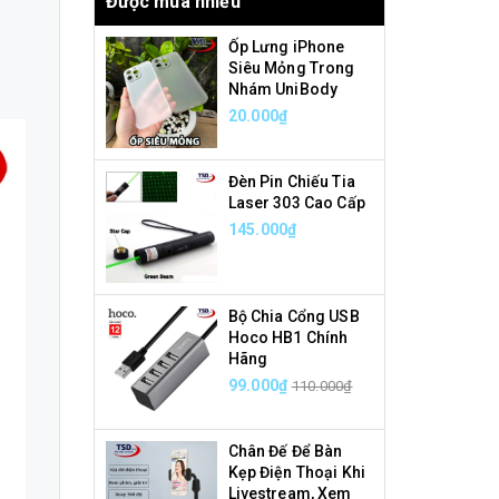
Được mua nhiều
Ốp Lưng iPhone
Siêu Mỏng Trong
Nhám UniBody
20.000₫
Đèn Pin Chiếu Tia
Laser 303 Cao Cấp
145.000₫
Bộ Chia Cổng USB
Hoco HB1 Chính
Hãng
99.000₫
110.000₫
Chân Đế Để Bàn
Kẹp Điện Thoại Khi
Livestream, Xem