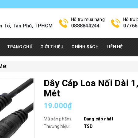
Hỗ trợ mua hàng
Hỗ trợ
n Tố, Tân Phú, TPHCM
0888844244
07766
TRANG CHỦ
GIỚI THIỆU
CHÍNH SÁCH
LIÊN HỆ
 Mét
Dây Cáp Loa Nối Dài 1
Mét
19.000₫
Mã sản phẩm:
Đang cập nhật
Thương hiệu:
TSD