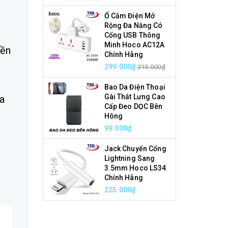
Ổ Cắm Điện Mở
Rộng Đa Năng Có
Cổng USB Thông
Minh Hoco AC12A
yền
Chính Hãng
299.000₫
315.000₫
Bao Da Điện Thoại
Gài Thắt Lưng Cao
óa
Cấp Đeo DỌC Bên
Hông
à
99.000₫
Jack Chuyển Cổng
Lightning Sang
3.5mm Hoco LS34
Chính Hãng
225.000₫