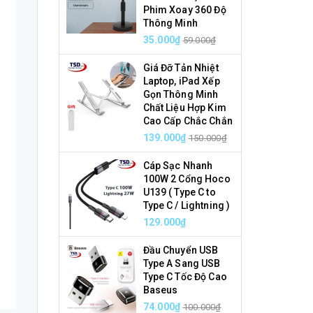
Phim Xoay 360 Độ
Thông Minh
35.000₫
59.000₫
Giá Đỡ Tản Nhiệt
Laptop, iPad Xếp
Gọn Thông Minh
Chất Liệu Hợp Kim
Cao Cấp Chắc Chắn
139.000₫
150.000₫
Cáp Sạc Nhanh
100W 2 Cổng Hoco
U139 ( Type C to
Type C / Lightning )
129.000₫
Đầu Chuyển USB
Type A Sang USB
Type C Tốc Độ Cao
Baseus
74.000₫
100.000₫