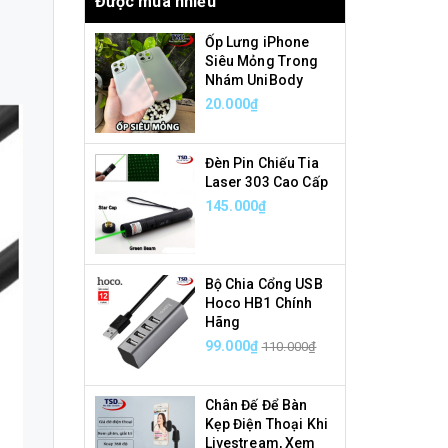
Được mua nhiều
Ốp Lưng iPhone
Siêu Mỏng Trong
Nhám UniBody
20.000₫
Đèn Pin Chiếu Tia
Laser 303 Cao Cấp
145.000₫
Bộ Chia Cổng USB
Hoco HB1 Chính
Hãng
99.000₫
110.000₫
Chân Đế Để Bàn
Kẹp Điện Thoại Khi
Livestream, Xem