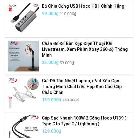
Bộ Chia Cổng USB Hoco HB1 Chính Hãng
99.000₫
110.000₫
Chân Đế Để Bàn Kẹp Điện Thoại Khi
Livestream, Xem Phim Xoay 360 Độ Thông
Minh
35.000₫
59.000₫
Giá Đỡ Tản Nhiệt Laptop, iPad Xếp Gọn
Thông Minh Chất Liệu Hợp Kim Cao Cấp
Chắc Chắn
139.000₫
150.000₫
Cáp Sạc Nhanh 100W 2 Cổng Hoco U139 (
Type C to Type C / Lightning )
129.000₫